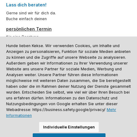
Lass dich beraten!
Gerne sind wir für dich da.
Buche einfach deinen
persönlichen Termin
für eine Beratung.
Hunde lieben Kekse. Wir verwenden Cookies, um Inhalte und
Oder über unser
Kontaktformular
.
Anzeigen zu personalisieren, Funktion für soziale Medien anbieten
zu können und die Zugriffe auf unsere Webseite zu analysieren.
Vertrag widerrufen
Außerdem geben wir Informationen zu Ihrer Verwendung unserer
Website ans unsere Partner für soziale Medien, Werbung und
Analysen weiter. Unsere Partner führen diese Informationen
möglichweise mit weiteren Daten zusammen, die Sie bereitgestellt
Kundenservice
haben oder die im Rahmen deiner Nutzung der Dienste gesammelt
Informationen
wurden. Entscheiden Sie selbst, wie viel wir über Ihren Besuch bei
uns erfahren dürfen. Informationen zu den Datenschutz und
Social Media und Kontakt
Nutzungsbedingungen von Google erhalten Sie unter dieser
Webadresse: https://business.safety.google/privacy/
Mehr
Informationen
Versandinformationen
Zahlungsarten
Vereinsrabatt
Kontakt
Batterieentsorgung
Warenrücksendung
Sporthund Katalog
Individuelle Einstellungen
Alle Preise inkl. gesetzl. Mehrwertsteuer zzgl.
Versandkosten
, wenn nicht