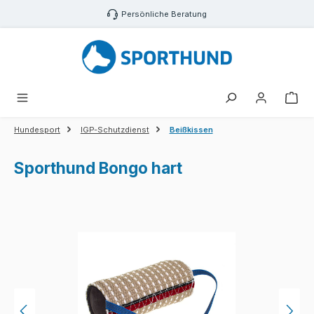
Zum Hauptinhalt springen
Persönliche Beratung
War
Hundesport
IGP-Schutzdienst
Beißkissen
Sporthund Bongo hart
Bildergalerie überspringen