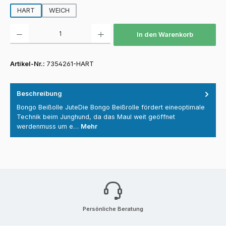
HART
WEICH
Produkt Anzahl: Gib den gewünschten Wert ein oder benutze die Schaltfläch
In den Warenkorb
Artikel-Nr.:
7354261-HART
Beschreibung
Bongo Beißolle JuteDie Bongo Beißrolle fördert eineoptimale
Technik beim Junghund, da das Maul weit geöffnet
werdenmuss um e…
Mehr
Persönliche Beratung