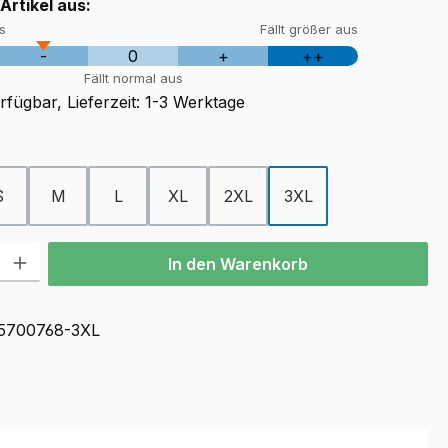
 Artikel aus:
us
Fällt größer aus
-
0
+
++
Fällt normal aus
fügbar, Lieferzeit: 1-3 Werktage
ählen
S
M
L
XL
2XL
3XL
ion ist zurzeit nicht verfügbar.)
l: Gib den gewünschten Wert ein oder benutze die Schaltflächen u
In den Warenkorb
5700768-3XL