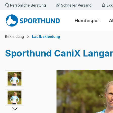
Persönliche Beratung
Schneller Versand
Exk
m Hauptinhalt springen
Zur Suche springen
Zur Hauptnavigation springen
Hundesport
A
Bekleidung
Laufbekleidung
Sporthund CaniX Langar
Bildergalerie überspringen