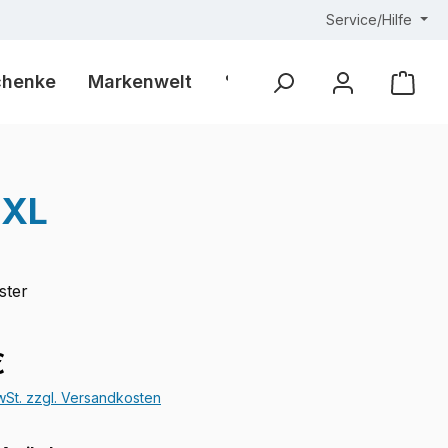
Service/Hilfe
chenke
Markenwelt
% Outlet %
Ware
3XL
ster
eis:
€
MwSt. zzgl. Versandkosten