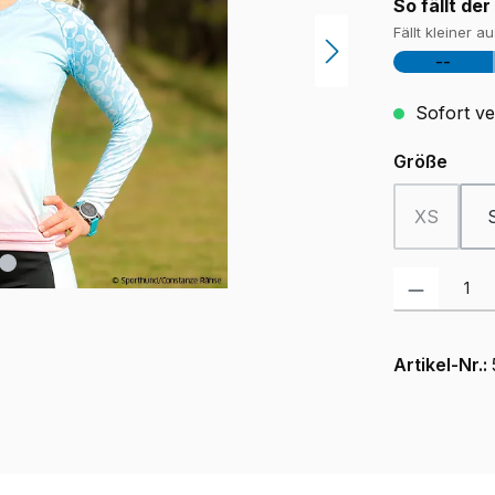
So fällt der
Fällt kleiner a
--
Sofort ver
ausw
Größe
XS
(Diese Opt
Produkt Anzah
Artikel-Nr.: