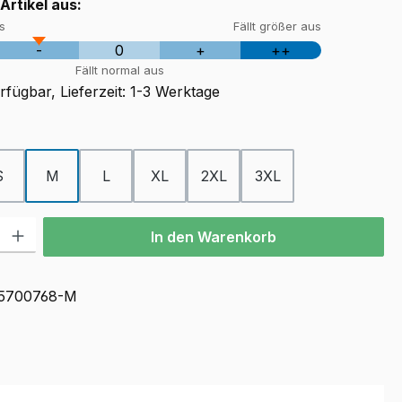
 Artikel aus:
us
Fällt größer aus
-
0
+
++
Fällt normal aus
fügbar, Lieferzeit: 1-3 Werktage
ählen
S
M
L
XL
2XL
3XL
ion ist zurzeit nicht verfügbar.)
l: Gib den gewünschten Wert ein oder benutze die Schaltflächen u
In den Warenkorb
5700768-M