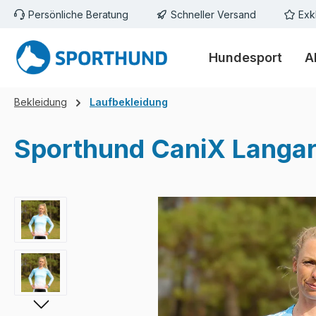
Persönliche Beratung
Schneller Versand
Exk
m Hauptinhalt springen
Zur Suche springen
Zur Hauptnavigation springen
Hundesport
A
Bekleidung
Laufbekleidung
Sporthund CaniX Langar
Bildergalerie überspringen