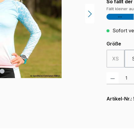
So fällt der
Fällt kleiner a
--
Sofort ver
ausw
Größe
XS
(Diese Opt
Produkt Anzah
Artikel-Nr.: