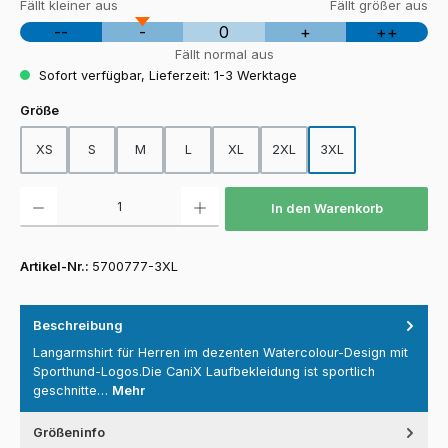
Fällt kleiner aus
Fällt größer aus
--
-
0
+
++
Fällt normal aus
Sofort verfügbar, Lieferzeit: 1-3 Werktage
auswählen
Größe
XS
S
M
L
XL
2XL
3XL
Produkt Anzahl: Gib den gewünschten Wert ein oder benutze die Schaltfläch
In den Warenkorb
Artikel-Nr.:
5700777-3XL
Beschreibung
Langarmshirt für Herren im dezenten Watercolour-Design mit
Sporthund-Logos.Die CaniX Laufbekleidung ist sportlich
geschnitte…
Mehr
Größeninfo