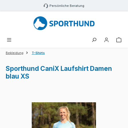
Zum Hauptinhalt springen
Persönliche Beratung
War
Bekleidung
T-Shirts
Sporthund CaniX Laufshirt Damen
blau XS
Bildergalerie überspringen