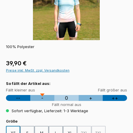
100% Polyester
Regulärer Preis:
39,90 €
Preise inkl. MwSt. zzgl. Versandkosten
So fällt der Artikel aus:
Fällt kleiner aus
Fällt größer aus
--
-
0
+
++
Fällt normal aus
Sofort verfügbar, Lieferzeit: 1-3 Werktage
auswählen
Größe
XS
S
M
L
XL
2XL
3XL