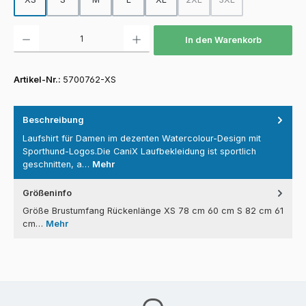
(Diese Option ist zurzeit nicht
(Diese Option ist zurz
Produkt Anzahl: Gib den gewünschten Wert ein oder benutze die Schaltfläch
In den Warenkorb
Artikel-Nr.:
5700762-XS
Beschreibung
Laufshirt für Damen im dezenten Watercolour-Design mit
Sporthund-Logos.Die CaniX Laufbekleidung ist sportlich
geschnitten, a…
Mehr
Größeninfo
Größe Brustumfang Rückenlänge XS 78 cm 60 cm S 82 cm 61
cm…
Mehr