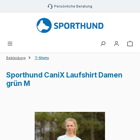
Zum Hauptinhalt springen
Persönliche Beratung
War
Bekleidung
T-Shirts
Sporthund CaniX Laufshirt Damen
grün M
Bildergalerie überspringen