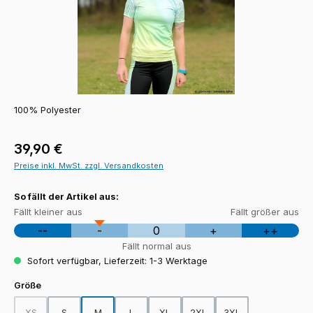
100% Polyester
Regulärer Preis:
39,90 €
Preise inkl. MwSt. zzgl. Versandkosten
So fällt der Artikel aus:
Fällt kleiner aus
Fällt größer aus
--
-
0
+
++
Fällt normal aus
Sofort verfügbar, Lieferzeit: 1-3 Werktage
auswählen
Größe
XS
S
M
L
XL
2XL
3XL