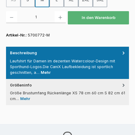
(Diese Option ist zurzeit nicht verfügbar.)
Produkt Anzahl: Gib den gewünschten Wert ein oder benutze die Schaltfläch
In den Warenkorb
Artikel-Nr.:
5700772-M
Beschreibung
Laufshirt für Damen im dezenten Watercolour-Design mit
Sporthund-Logos.Die CaniX Laufbekleidung ist sportlich
geschnitten, a…
Mehr
Größeninfo
Größe Brustumfang Rückenlänge XS 78 cm 60 cm S 82 cm 61
cm…
Mehr