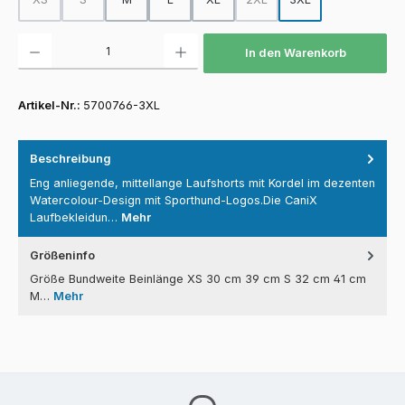
(Diese Option ist zurzeit nicht verfügbar.)
(Diese Option ist zurzeit nicht verfügbar.)
(Diese Option ist zurzeit nicht
Produkt Anzahl: Gib den gewünschten Wert ein oder benutze die Schaltfläch
In den Warenkorb
Artikel-Nr.:
5700766-3XL
Beschreibung
Eng anliegende, mittellange Laufshorts mit Kordel im dezenten
Watercolour-Design mit Sporthund-Logos.Die CaniX
Laufbekleidun…
Mehr
Größeninfo
Größe Bundweite Beinlänge XS 30 cm 39 cm S 32 cm 41 cm
M…
Mehr