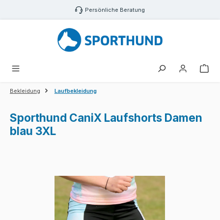
Zum Hauptinhalt springen
Persönliche Beratung
War
Bekleidung
Laufbekleidung
Sporthund CaniX Laufshorts Damen
blau 3XL
Bildergalerie überspringen