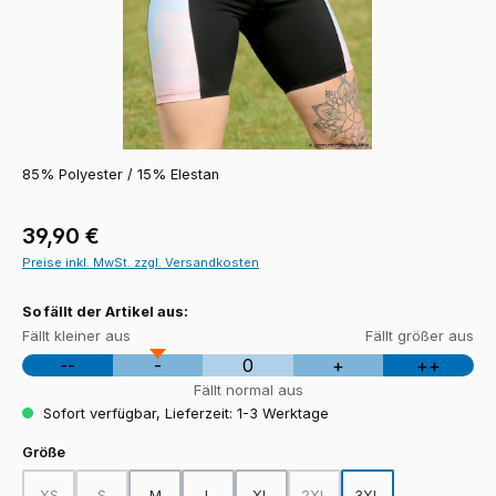
85% Polyester / 15% Elestan
Regulärer Preis:
39,90 €
Preise inkl. MwSt. zzgl. Versandkosten
So fällt der Artikel aus:
Fällt kleiner aus
Fällt größer aus
--
-
0
+
++
Fällt normal aus
Sofort verfügbar, Lieferzeit: 1-3 Werktage
auswählen
Größe
XS
S
M
L
XL
2XL
3XL