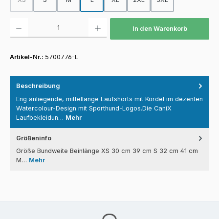
(Diese Option ist zurzeit nicht verfügbar.)
Produkt Anzahl: Gib den gewünschten Wert ein oder benutze die Schaltfläch
In den Warenkorb
Artikel-Nr.:
5700776-L
Beschreibung
Eng anliegende, mittellange Laufshorts mit Kordel im dezenten
Watercolour-Design mit Sporthund-Logos.Die CaniX
Laufbekleidun…
Mehr
Größeninfo
Größe Bundweite Beinlänge XS 30 cm 39 cm S 32 cm 41 cm
M…
Mehr