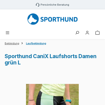
Zum Hauptinhalt springen
Persönliche Beratung
War
Bekleidung
Laufbekleidung
Sporthund CaniX Laufshorts Damen
grün L
Bildergalerie überspringen