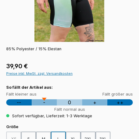
85% Polyester / 15% Elestan
Regulärer Preis:
39,90 €
Preise inkl. MwSt. zzgl. Versandkosten
So fällt der Artikel aus:
Fällt kleiner aus
Fällt größer aus
--
-
0
+
++
Fällt normal aus
Sofort verfügbar, Lieferzeit: 1-3 Werktage
auswählen
Größe
XS
S
M
L
XL
2XL
3XL