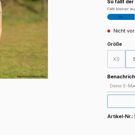
So fällt der
Fällt kleiner a
--
Nicht vor
ausw
Größe
XS
(Diese Opt
Benachricht
Deine E-Mail
Artikel-Nr.: