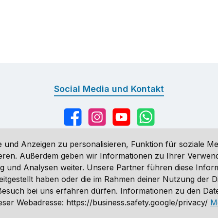
Social Media und Kontakt
Facebook
Instagram
YouTube
WhatsApp
 und Anzeigen zu personalisieren, Funktion für soziale Me
sieren. Außerdem geben wir Informationen zu Ihrer Verwe
g und Analysen weiter. Unsere Partner führen diese Infor
n
, wenn nicht anders angegeben. Preise vor dem Login werden in Eu
eitgestellt haben oder die im Rahmen deiner Nutzung der 
ähnlich. Änderungen vorbehalten.
n Besuch bei uns erfahren dürfen. Informationen zu den Da
 2026 Sporthund - Alle Rechte vorbehalten. Theme by
ThemeWare
ser Webadresse: https://business.safety.google/privacy/
M