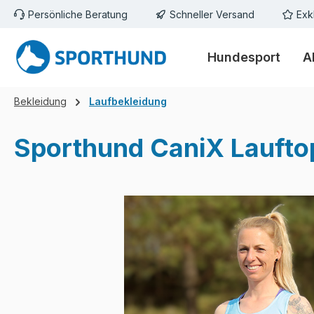
Persönliche Beratung
Schneller Versand
Exk
m Hauptinhalt springen
Zur Suche springen
Zur Hauptnavigation springen
Hundesport
A
Bekleidung
Laufbekleidung
Sporthund CaniX Laufto
Bildergalerie überspringen