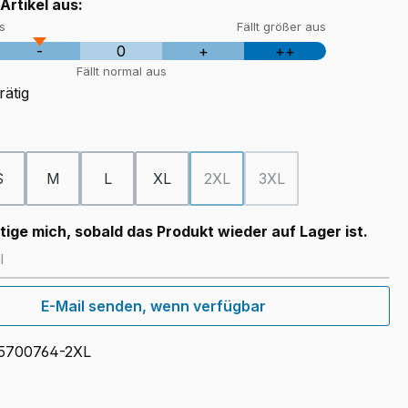
 Artikel aus:
us
Fällt größer aus
-
0
+
++
Fällt normal aus
rätig
ählen
S
M
L
XL
2XL
3XL
ion ist zurzeit nicht verfügbar.)
(Diese Option ist zurzeit nicht v
(Diese Option ist zurzei
ige mich, sobald das Produkt wieder auf Lager ist.
E-Mail senden, wenn verfügbar
5700764-2XL