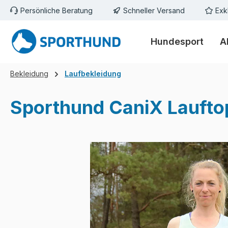
Persönliche Beratung
Schneller Versand
Exk
m Hauptinhalt springen
Zur Suche springen
Zur Hauptnavigation springen
Hundesport
A
Bekleidung
Laufbekleidung
Sporthund CaniX Lauft
Bildergalerie überspringen