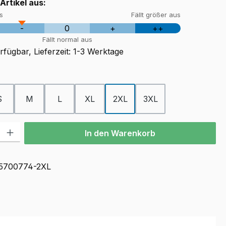
 Artikel aus:
us
Fällt größer aus
-
0
+
++
Fällt normal aus
fügbar, Lieferzeit: 1-3 Werktage
ählen
S
M
L
XL
2XL
3XL
l: Gib den gewünschten Wert ein oder benutze die Schaltflächen u
In den Warenkorb
5700774-2XL