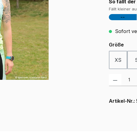
So fällt der
Fällt kleiner a
--
Sofort ver
ausw
Größe
XS
Produkt Anzah
Artikel-Nr.: