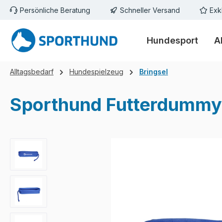
Persönliche Beratung
Schneller Versand
Exk
m Hauptinhalt springen
Zur Suche springen
Zur Hauptnavigation springen
Hundesport
A
Alltagsbedarf
Hundespielzeug
Bringsel
Sporthund Futterdummy
Bildergalerie überspringen