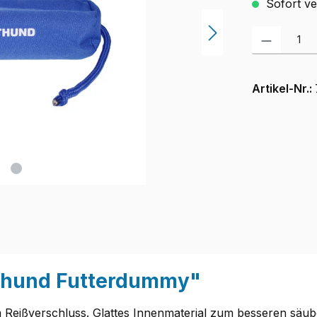
Sofort ver
Produkt Anzah
Artikel-Nr.:
rthund Futterdummy"
eißverschluss. Glattes Innenmaterial zum besseren säub