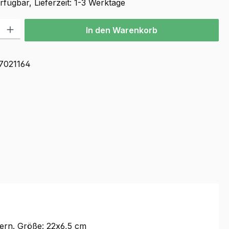
fügbar, Lieferzeit: 1-3 Werktage
l: Gib den gewünschten Wert ein oder benutze die Schaltflächen u
In den Warenkorb
7021164
ern. Größe: 22x6,5 cm