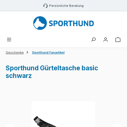
Zum Hauptinhalt springen
Persönliche Beratung
War
Geschenke
Sporthund Fanartikel
Sporthund Gürteltasche basic
schwarz
Bildergalerie überspringen