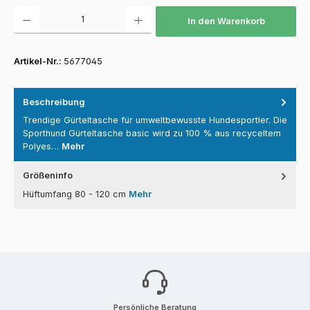
Produkt Anzahl: Gib den gewünschten Wert ein oder benutze die Schaltfläch
In den Warenkorb
Artikel-Nr.:
5677045
Beschreibung
Trendige Gürteltasche für umweltbewusste Hundesportler. Die
Sporthund Gürteltasche basic wird zu 100 % aus recyceltem
Polyes…
Mehr
Größeninfo
Hüftumfang 80 - 120 cm
Mehr
Persönliche Beratung