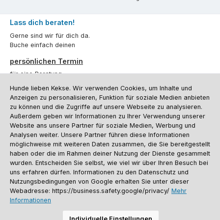
Lass dich beraten!
Gerne sind wir für dich da.
Buche einfach deinen
persönlichen Termin
für eine Beratung.
Hunde lieben Kekse. Wir verwenden Cookies, um Inhalte und
Oder über unser
Kontaktformular
.
Anzeigen zu personalisieren, Funktion für soziale Medien anbieten
zu können und die Zugriffe auf unsere Webseite zu analysieren.
Vertrag widerrufen
Außerdem geben wir Informationen zu Ihrer Verwendung unserer
Website ans unsere Partner für soziale Medien, Werbung und
Analysen weiter. Unsere Partner führen diese Informationen
möglichweise mit weiteren Daten zusammen, die Sie bereitgestellt
Kundenservice
haben oder die im Rahmen deiner Nutzung der Dienste gesammelt
Informationen
wurden. Entscheiden Sie selbst, wie viel wir über Ihren Besuch bei
uns erfahren dürfen. Informationen zu den Datenschutz und
Social Media und Kontakt
Nutzungsbedingungen von Google erhalten Sie unter dieser
Webadresse: https://business.safety.google/privacy/
Mehr
Informationen
Versandinformationen
Zahlungsarten
Vereinsrabatt
Kontakt
Batterieentsorgung
Warenrücksendung
Sporthund Katalog
Individuelle Einstellungen