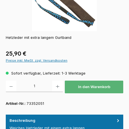
Hetzleder mit extra langem Gurtband
Regulärer Preis:
25,90 €
Preise inkl. MwSt. zzgl. Versandkosten
Sofort verfügbar, Lieferzeit: 1-3 Werktage
Produkt Anzahl: Gib den gewünschten Wert ein oder benutze die Schaltfläch
In den Warenkorb
Artikel-Nr.:
73352051
Beschreibung
Weiches Hetzleder mit einem extra langen