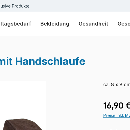
lusive Produkte
lltagsbedarf
Bekleidung
Gesundheit
Ges
mit Handschlaufe
ca. 8 x 8 c
Regulärer Pr
16,90 
Preise inkl. 