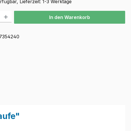
fügbar, Lieferzeit: 1-3 Werktage
l: Gib den gewünschten Wert ein oder benutze die Schaltflächen u
In den Warenkorb
7354240
aufe"