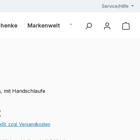
Service/Hilfe
chenke
Markenwelt
% Outlet %
Ware
m, mit Handschlaufe
eis:
€
MwSt. zzgl. Versandkosten