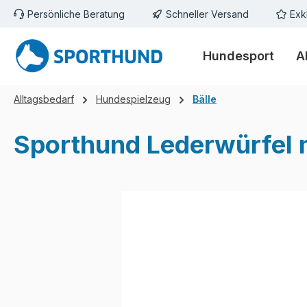
Persönliche Beratung
Schneller Versand
Exk
m Hauptinhalt springen
Zur Suche springen
Zur Hauptnavigation springen
Hundesport
A
Alltagsbedarf
Hundespielzeug
Bälle
Sporthund Lederwürfel 
Bildergalerie überspringen