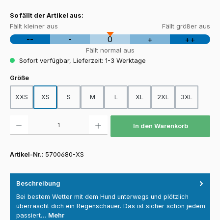
So fällt der Artikel aus:
Fällt kleiner aus
Fällt größer aus
--
-
0
+
++
Fällt normal aus
Sofort verfügbar, Lieferzeit: 1-3 Werktage
auswählen
Größe
XXS
XS
S
M
L
XL
2XL
3XL
Produkt Anzahl: Gib den gewünschten Wert ein oder benutze die Schaltfläch
In den Warenkorb
Artikel-Nr.:
5700680-XS
Beschreibung
Bei bestem Wetter mit dem Hund unterwegs und plötzlich
überrascht dich ein Regenschauer. Das ist sicher schon jedem
passiert…
Mehr