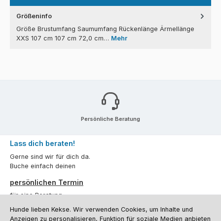
Größeninfo
Größe Brustumfang Saumumfang Rückenlänge Ärmellänge
XXS 107 cm 107 cm 72,0 cm…
Mehr
Persönliche Beratung
Lass dich beraten!
Gerne sind wir für dich da.
Buche einfach deinen
persönlichen Termin
für eine Beratung.
Hunde lieben Kekse. Wir verwenden Cookies, um Inhalte und
Oder über unser
Kontaktformular
.
Anzeigen zu personalisieren, Funktion für soziale Medien anbieten