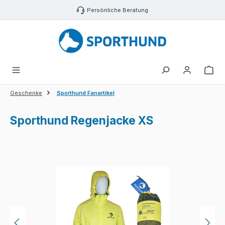
Zum Hauptinhalt springen
Persönliche Beratung
War
Geschenke
Sporthund Fanartikel
Sporthund Regenjacke XS
Bildergalerie überspringen