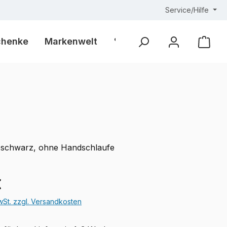
Service/Hilfe
chenke
Markenwelt
% Outlet %
Ware
-schwarz, ohne Handschlaufe
eis:
€
MwSt. zzgl. Versandkosten