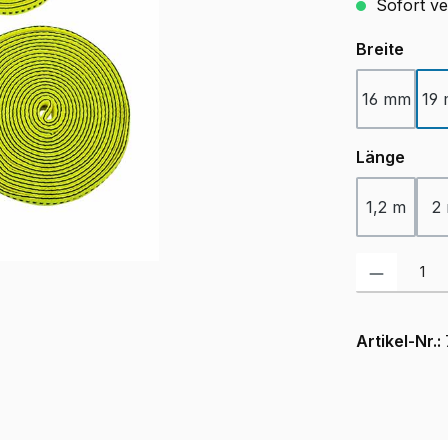
Sofort ver
ausw
Breite
16 mm
19
ausw
Länge
1,2 m
2
Produkt Anzah
Artikel-Nr.: