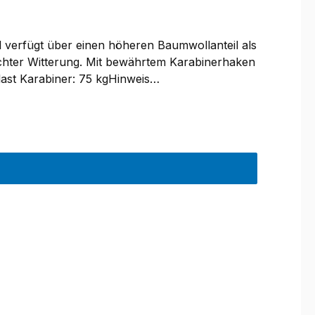
l verfügt über einen höheren Baumwollanteil als
uchter Witterung. Mit bewährtem Karabinerhaken
ast Karabiner: 75 kgHinweis
denwunsch aus Gewichtsgründen kleine
chweren bzw. stark ziehenden Hunden empfehlen