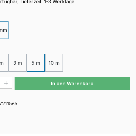
fügbar, Lieferzeit: 1-3 Werktage
ählen
 mm
ählen
 m
3 m
5 m
10 m
l: Gib den gewünschten Wert ein oder benutze die Schaltflächen u
In den Warenkorb
7211565