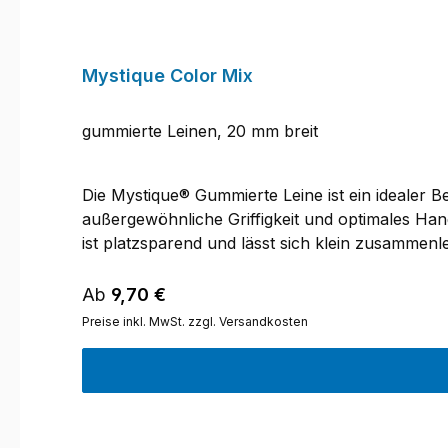
Mystique Color Mix
gummierte Leinen, 20 mm breit
Die Mystique® Gummierte Leine ist ein idealer B
außergewöhnliche Griffigkeit und optimales Hand
ist platzsparend und lässt sich klein zusammen
je nach individuellem Bedarf. Die Handschlaufe b
Längen 1,2m, 2m und 10m – für jeden Hund und 
Regulärer Preis:
Ab
9,70 €
ziehenden Hunden ab.
Preise inkl. MwSt. zzgl. Versandkosten