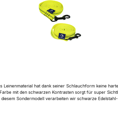
Das Leinenmaterial hat dank seiner Schlauchform keine hart
 Farbe mit den schwarzen Kontrasten sorgt für super Sich
i diesem Sondermodell verarbeiten wir schwarze Edelstahl
 kg. Damit sieht diese Leine - wahlweise mit oder ohne Han