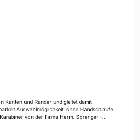
en Kanten und Ränder und gleitet damit
tbarkeit.Auswahlmöglichkeit: ohne Handschlaufe
-Karabiner von der Firma Herm. Sprenger -
dschlaufe - nicht nur gut aus, sondern ist auch