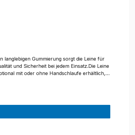
len langlebigen Gummierung sorgt die Leine für
ität und Sicherheit bei jedem Einsatz.Die Leine
tional mit oder ohne Handschlaufe erhältlich,
en Farben Grün, Lila, Orange und Pink in den
 raten von der Verwendung bei großen / stark