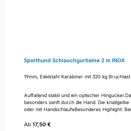
Sporthund Schlauchgurtleine 2 m INOX
19mm, Edelstahl Karabiner mit 320 kg Bruchlast
Auffallend stabil und ein optischer Hingucker.
besonders sanft durch die Hand. Die knallgelbe
oder mit HandschlaufeBesonderes Highlight: Be
getestet auf eine Bruchlast von sagenhaften 320
besonders robust.
Regulärer Preis:
Ab
17,50 €