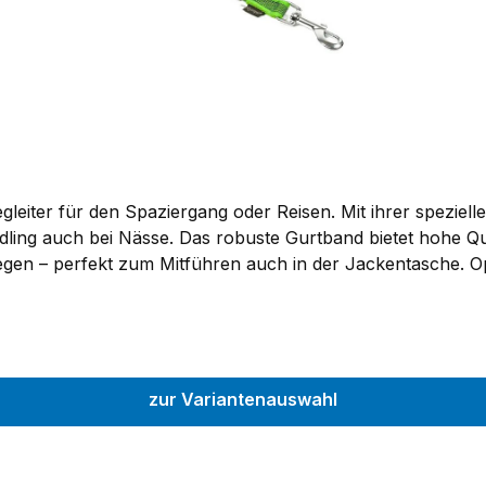
egleiter für den Spaziergang oder Reisen. Mit ihrer speziel
ling auch bei Nässe. Das robuste Gurtband bietet hohe Qual
legen – perfekt zum Mitführen auch in der Jackentasche. Op
ietet zusätzliche Sicherheit und Kontrolle. Erhältlich in d
Einsatzzweck die passende Variante.Hinweis Karabiner:Wir
zur Variantenauswahl