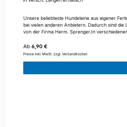
in versch. Längen erhältlich
Unsere beliebteste Hundeleine aus eigener Fert
bei vielen anderen Anbietern. Dadurch sind die
von der Firma Herm. Sprenger.In verschiedenen
Karabiner:Sprenger Karabiner mit 13 mm Ösenw
Karabiner. Alternativ bieten wir die INOX-Vari
Regulärer Preis:
Ab
6,90 €
wir die INOX-Varianten mit Bruchlasten bis zu 3
Preise inkl. MwSt. zzgl. Versandkosten