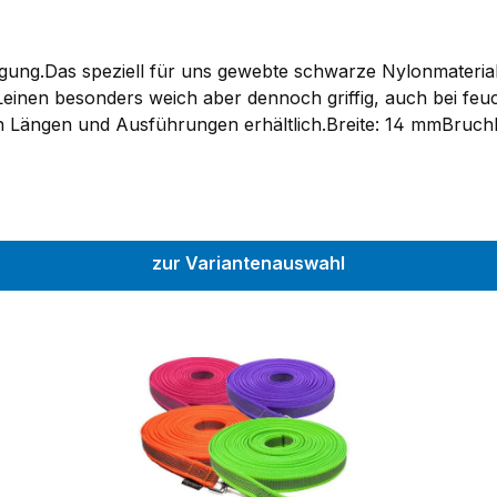
igung.Das speziell für uns gewebte schwarze Nylonmateria
 Leinen besonders weich aber dennoch griffig, auch bei fe
 Längen und Ausführungen erhältlich.Breite: 14 mmBruchl
eite, Zamak vernickelt.Wir verwenden auf vielfachen Kun
ante mit wesentlich höheren Bruchlasten an. Bei großen/s
20 kg.
zur Variantenauswahl