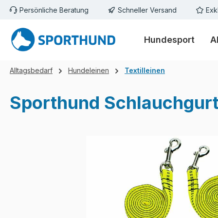
Persönliche Beratung
Schneller Versand
Exk
m Hauptinhalt springen
Zur Suche springen
Zur Hauptnavigation springen
Hundesport
A
Alltagsbedarf
Hundeleinen
Textilleinen
Sporthund Schlauchgurtl
Bildergalerie überspringen