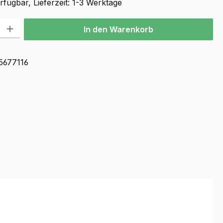
fügbar, Lieferzeit: 1-3 Werktage
l: Gib den gewünschten Wert ein oder benutze die Schaltflächen u
In den Warenkorb
5677116