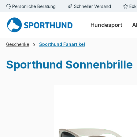
Persönliche Beratung
Schneller Versand
Exk
m Hauptinhalt springen
Zur Suche springen
Zur Hauptnavigation springen
Hundesport
A
Geschenke
Sporthund Fanartikel
Sporthund Sonnenbrille
Bildergalerie überspringen