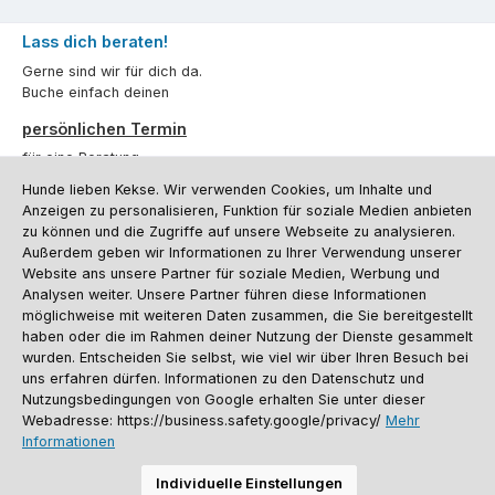
Lass dich beraten!
Gerne sind wir für dich da.
Buche einfach deinen
persönlichen Termin
für eine Beratung.
Hunde lieben Kekse. Wir verwenden Cookies, um Inhalte und
Oder über unser
Kontaktformular
.
Anzeigen zu personalisieren, Funktion für soziale Medien anbieten
zu können und die Zugriffe auf unsere Webseite zu analysieren.
Vertrag widerrufen
Außerdem geben wir Informationen zu Ihrer Verwendung unserer
Website ans unsere Partner für soziale Medien, Werbung und
Analysen weiter. Unsere Partner führen diese Informationen
möglichweise mit weiteren Daten zusammen, die Sie bereitgestellt
Kundenservice
haben oder die im Rahmen deiner Nutzung der Dienste gesammelt
Informationen
wurden. Entscheiden Sie selbst, wie viel wir über Ihren Besuch bei
uns erfahren dürfen. Informationen zu den Datenschutz und
Social Media und Kontakt
Nutzungsbedingungen von Google erhalten Sie unter dieser
Webadresse: https://business.safety.google/privacy/
Mehr
Informationen
Versandinformationen
Zahlungsarten
Vereinsrabatt
Kontakt
Batterieentsorgung
Warenrücksendung
Sporthund Katalog
Individuelle Einstellungen