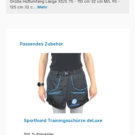
Größe Hüftumfang Länge XS/S 75 - 110 cm 32 cm M/L 95 -
125 cm 32 c…
Mehr
Produktgalerie überspringen
Passendes Zubehör
Sporthund Trainingsschürze deLuxe
100 % Polyester