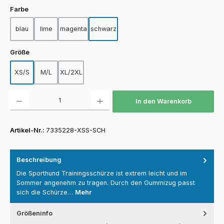
auswählen
Farbe
blau
lime
magenta
schwarz
auswählen
Größe
XS/S
M/L
XL/2XL
Produkt Anzahl: Gib den gewünschten Wert ein oder benutze die Schaltfläch
In den Warenkorb
Artikel-Nr.:
7335228-XSS-SCH
Beschreibung
Die Sporthund Trainingsschürze ist extrem leicht und im
Sommer angenehm zu tragen. Durch den Gummizug passt
sich die Schürze…
Mehr
Größeninfo