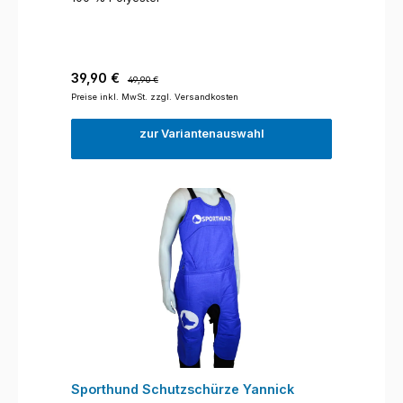
Verkaufspreis:
Regulärer Preis:
39,90 €
49,90 €
Preise inkl. MwSt. zzgl. Versandkosten
zur Variantenauswahl
Sporthund Schutzschürze Yannick