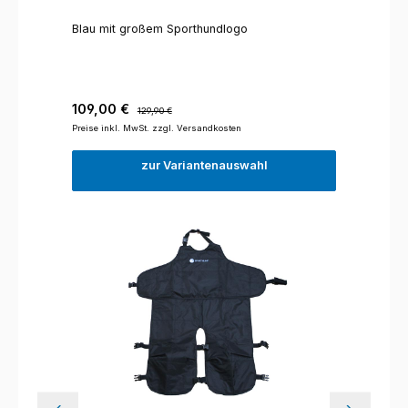
Blau mit großem Sporthundlogo
Verkaufspreis:
Regulärer Preis:
109,00 €
129,90 €
Preise inkl. MwSt. zzgl. Versandkosten
zur Variantenauswahl