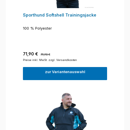
Sporthund Softshell Trainingsjacke
100 % Polyester
Verkaufspreis:
Regulärer Preis:
71,90 €
79,90 €
Preise inkl. MwSt. zzgl. Versandkosten
zur Variantenauswahl