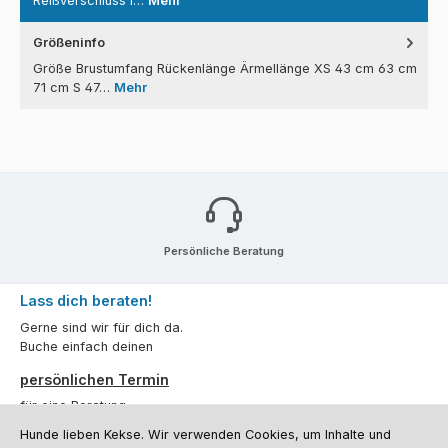
Reißverschluss i…
Mehr
Größeninfo
Größe Brustumfang Rückenlänge Ärmellänge XS 43 cm 63 cm
71 cm S 47…
Mehr
Persönliche Beratung
Lass dich beraten!
Gerne sind wir für dich da.
Buche einfach deinen
persönlichen Termin
für eine Beratung.
Hunde lieben Kekse. Wir verwenden Cookies, um Inhalte und
Oder über unser
Kontaktformular
.