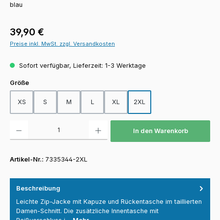
blau
Regulärer Preis:
39,90 €
Preise inkl. MwSt. zzgl. Versandkosten
Sofort verfügbar, Lieferzeit: 1-3 Werktage
auswählen
Größe
XS
S
M
L
XL
2XL
Produkt Anzahl: Gib den gewünschten Wert ein oder benutze die Schaltfläch
In den Warenkorb
Artikel-Nr.:
7335344-2XL
Beschreibung
Leichte Zip-Jacke mit Kapuze und Rückentasche im taillierten
Damen-Schnitt. Die zusätzliche Innentasche mit