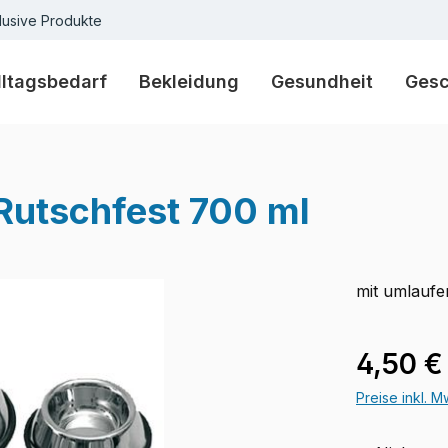
lusive Produkte
lltagsbedarf
Bekleidung
Gesundheit
Ges
Rutschfest 700 ml
mit umlauf
Verkaufspre
4,50 €
Preise inkl. 