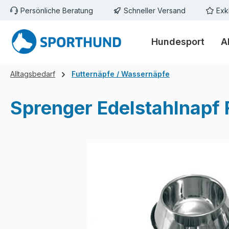
Persönliche Beratung
Schneller Versand
Exk
m Hauptinhalt springen
Zur Suche springen
Zur Hauptnavigation springen
Hundesport
A
Alltagsbedarf
Futternäpfe / Wassernäpfe
Sprenger Edelstahlnapf 
Bildergalerie überspringen