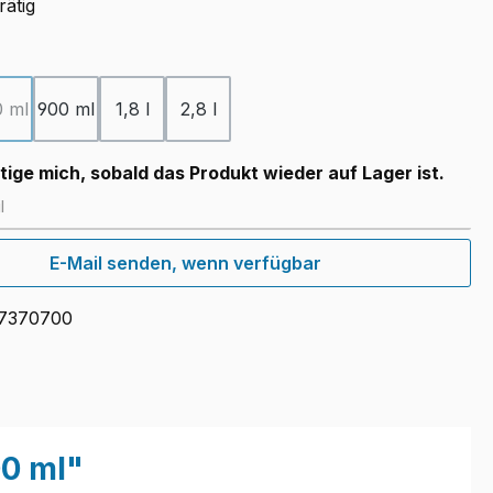
rätig
uswählen
 ml
900 ml
1,8 l
2,8 l
(Diese Option ist zurzeit nicht verfügbar.)
ige mich, sobald das Produkt wieder auf Lager ist.
E-Mail senden, wenn verfügbar
7370700
00 ml"