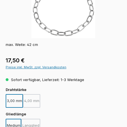
max. Weite: 42 cm
Regulärer Preis:
17,50 €
Preise inkl. MwSt. zzgl. Versandkosten
Sofort verfügbar, Lieferzeit: 1-3 Werktage
auswählen
Drahtstärke
3,00 mm
4,00 mm
(Diese Option ist zurzeit nicht verfügbar.)
auswählen
Gliedlänge
Medium
Langglied