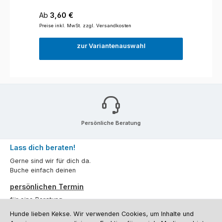
Regulärer Preis:
Ab
3,60 €
Preise inkl. MwSt. zzgl. Versandkosten
zur Variantenauswahl
Persönliche Beratung
Lass dich beraten!
Gerne sind wir für dich da.
Buche einfach deinen
persönlichen Termin
für eine Beratung.
Hunde lieben Kekse. Wir verwenden Cookies, um Inhalte und
Oder über unser
Kontaktformular
.