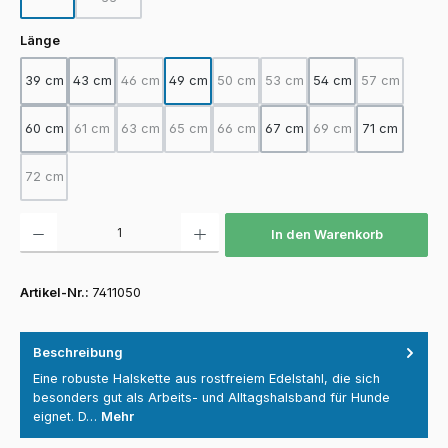
(Diese Option ist zurzeit nicht verfügbar.)
auswählen
Länge
39 cm
43 cm
46 cm
49 cm
50 cm
53 cm
54 cm
57 cm
(Diese Option ist zurzeit nicht verfügbar.)
(Diese Option ist zurzeit nicht verfügba
(Diese Option ist zurzeit nicht
(Diese Option
60 cm
61 cm
63 cm
65 cm
66 cm
67 cm
69 cm
71 cm
(Diese Option ist zurzeit nicht verfügbar.)
(Diese Option ist zurzeit nicht verfügbar.)
(Diese Option ist zurzeit nicht verfügbar.)
(Diese Option ist zurzeit nicht verfügba
(Diese Option ist zurz
72 cm
(Diese Option ist zurzeit nicht verfügbar.)
Produkt Anzahl: Gib den gewünschten Wert ein oder benutze die Schaltfläch
In den Warenkorb
Artikel-Nr.:
7411050
Beschreibung
Eine robuste Halskette aus rostfreiem Edelstahl, die sich
besonders gut als Arbeits- und Alltagshalsband für Hunde
eignet. D…
Mehr