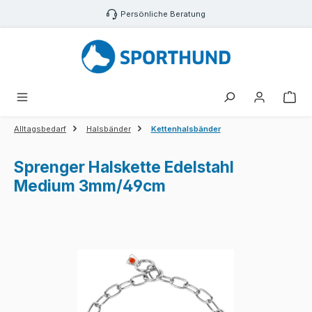
Zum Hauptinhalt springen
Persönliche Beratung
War
Alltagsbedarf
Halsbänder
Kettenhalsbänder
Sprenger Halskette Edelstahl
Medium 3mm/49cm
Bildergalerie überspringen