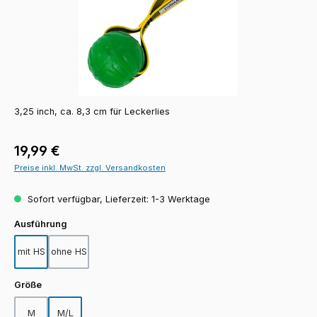
3,25 inch, ca. 8,3 cm für Leckerlies
Regulärer Preis:
19,99 €
Preise inkl. MwSt. zzgl. Versandkosten
Sofort verfügbar, Lieferzeit: 1-3 Werktage
auswählen
Ausführung
mit HS
ohne HS
auswählen
Größe
M
M/L