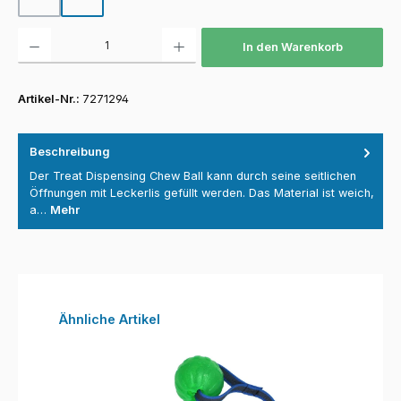
Produkt Anzahl: Gib den gewünschten Wert ein oder benutze die Schaltfläch
In den Warenkorb
Artikel-Nr.:
7271294
Beschreibung
Der Treat Dispensing Chew Ball kann durch seine seitlichen
Öffnungen mit Leckerlis gefüllt werden. Das Material ist weich,
a…
Mehr
Produktgalerie überspringen
Ähnliche Artikel