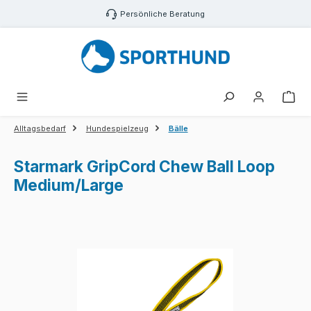
Zum Hauptinhalt springen
Persönliche Beratung
War
Alltagsbedarf
Hundespielzeug
Bälle
Starmark GripCord Chew Ball Loop
Medium/Large
Bildergalerie überspringen