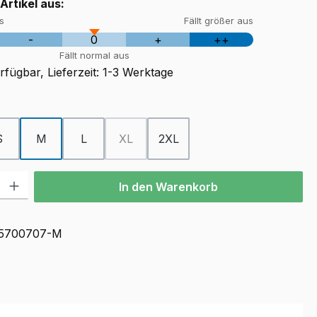
 Artikel aus:
us
Fällt größer aus
-
0
+
++
Fällt normal aus
fügbar, Lieferzeit: 1-3 Werktage
ählen
S
M
L
XL
2XL
(Diese Option ist zurzeit nicht verfügbar.)
l: Gib den gewünschten Wert ein oder benutze die Schaltflächen u
In den Warenkorb
5700707-M