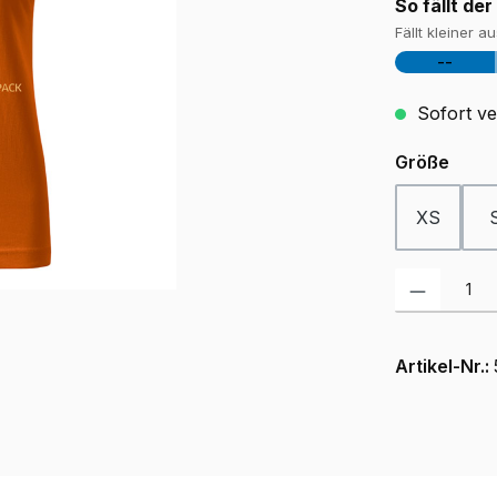
So fällt der
Fällt kleiner a
--
Sofort ver
ausw
Größe
XS
Produkt Anzah
Artikel-Nr.: