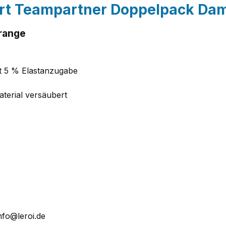
irt Teampartner Doppelpack Da
range
it 5 % Elastanzugabe
aterial versäubert
nfo@leroi.de