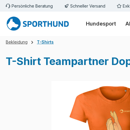
Persönliche Beratung
Schneller Versand
Exk
m Hauptinhalt springen
Zur Suche springen
Zur Hauptnavigation springen
Hundesport
A
Bekleidung
T-Shirts
T-Shirt Teampartner D
Bildergalerie überspringen