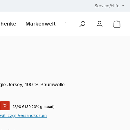
Service/Hilfe
chenke
Markenwelt
% Outlet %
Ware
gle Jersey, 100 % Baumwolle
is:
%
Regulärer Preis:
12,90 €
(30.23% gespart)
MwSt. zzgl. Versandkosten