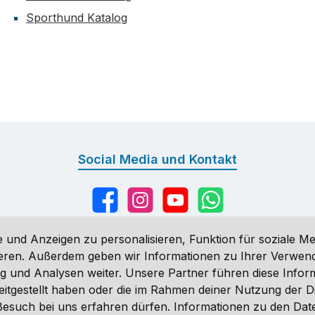
Sporthund Katalog
Social Media und Kontakt
Facebook
Instagram
YouTube
WhatsApp
 und Anzeigen zu personalisieren, Funktion für soziale Me
sieren. Außerdem geben wir Informationen zu Ihrer Verwe
g und Analysen weiter. Unsere Partner führen diese Infor
n
, wenn nicht anders angegeben. Preise vor dem Login werden in Eu
eitgestellt haben oder die im Rahmen deiner Nutzung der 
ähnlich. Änderungen vorbehalten.
n Besuch bei uns erfahren dürfen. Informationen zu den Da