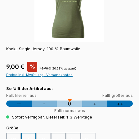
Khaki, Single Jersey, 100 % Baumwolle
Verkaufspreis:
9,00 €
%
Regulärer Preis:
12,90 €
(30.23% gespart)
Preise inkl. MwSt. zzgl. Versandkosten
So fällt der Artikel aus:
Fällt kleiner aus
Fällt größer aus
--
-
0
+
++
Fällt normal aus
Sofort verfügbar, Lieferzeit: 1-3 Werktage
auswählen
Größe