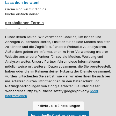
Lass dich beraten!
Gerne sind wir für dich da.
Buche einfach deinen
persönlichen Termin
für eine Beratung.
Hunde lieben Kekse. Wir verwenden Cookies, um Inhalte und
Oder über unser
Kontaktformular
.
Anzeigen zu personalisieren, Funktion für soziale Medien anbieten
zu können und die Zugriffe auf unsere Webseite zu analysieren.
Vertrag widerrufen
Außerdem geben wir Informationen zu Ihrer Verwendung unserer
Website ans unsere Partner für soziale Medien, Werbung und
Analysen weiter. Unsere Partner führen diese Informationen
möglichweise mit weiteren Daten zusammen, die Sie bereitgestellt
Kundenservice
haben oder die im Rahmen deiner Nutzung der Dienste gesammelt
Informationen
wurden. Entscheiden Sie selbst, wie viel wir über Ihren Besuch bei
uns erfahren dürfen. Informationen zu den Datenschutz und
Social Media und Kontakt
Nutzungsbedingungen von Google erhalten Sie unter dieser
Webadresse: https://business.safety.google/privacy/
Mehr
Informationen
Versandinformationen
Zahlungsarten
Vereinsrabatt
Kontakt
Batterieentsorgung
Warenrücksendung
Sporthund Katalog
Individuelle Einstellungen
Alle Preise inkl. gesetzl. Mehrwertsteuer zzgl.
Versandkosten
, wenn nicht
Individuelle Cookies akzeptieren
anders angegeben. Preise vor dem Login werden in Euro (DE) angezeigt.