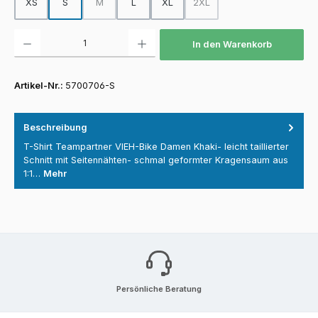
XS
S
M
L
XL
2XL
(Diese Option ist zurzeit nicht verfügbar.)
(Diese Option ist zurzeit nicht
Produkt Anzahl: Gib den gewünschten Wert ein oder benutze die Schaltfläch
In den Warenkorb
Artikel-Nr.:
5700706-S
Beschreibung
T-Shirt Teampartner VIEH-Bike Damen Khaki- leicht taillierter
Schnitt mit Seitennähten- schmal geformter Kragensaum aus
1:1…
Mehr
Persönliche Beratung