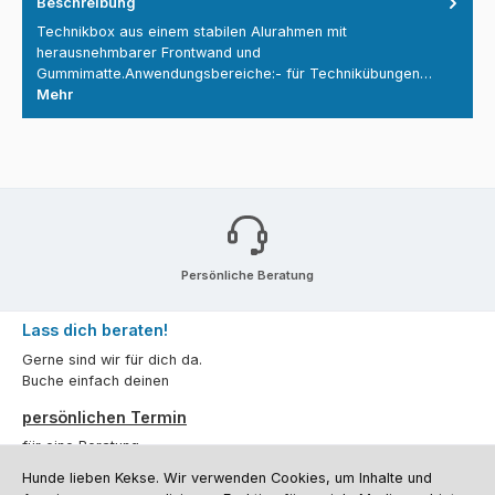
Beschreibung
Technikbox aus einem stabilen Alurahmen mit
herausnehmbarer Frontwand und
Gummimatte.Anwendungsbereiche:- für Technikübungen…
Mehr
Persönliche Beratung
Lass dich beraten!
Gerne sind wir für dich da.
Buche einfach deinen
persönlichen Termin
für eine Beratung.
Hunde lieben Kekse. Wir verwenden Cookies, um Inhalte und
Oder über unser
Kontaktformular
.