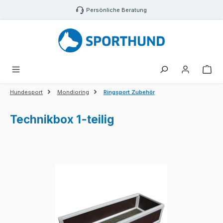
Zum Hauptinhalt springen
Persönliche Beratung
War
Hundesport
Mondioring
Ringsport Zubehör
Technikbox 1-teilig
Bildergalerie überspringen