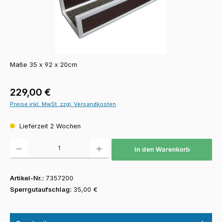
Maße 35 x 92 x 20cm
Regulärer Preis:
229,00 €
Preise inkl. MwSt. zzgl. Versandkosten
Lieferzeit 2 Wochen
Produkt Anzahl: Gib den gewünschten Wert ein oder benutze die Schaltfläch
In den Warenkorb
Artikel-Nr.:
7357200
Sperrgutaufschlag:
35,00 €