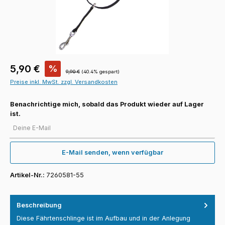
Verkaufspreis:
5,90 €
%
Regulärer Preis:
9,90 €
(40.4% gespart)
Preise inkl. MwSt. zzgl. Versandkosten
Benachrichtige mich, sobald das Produkt wieder auf Lager
ist.
Deine E-Mail
E-Mail senden, wenn verfügbar
Artikel-Nr.:
7260581-55
Beschreibung
Diese Fährtenschlinge ist im Aufbau und in der Anlegung