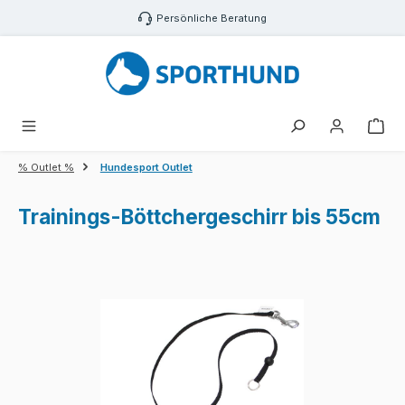
Zum Hauptinhalt springen
Persönliche Beratung
War
% Outlet %
Hundesport Outlet
Trainings-Böttchergeschirr bis 55cm
Bildergalerie überspringen