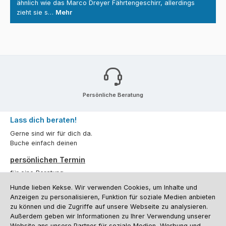
ähnlich wie das Marco Dreyer Fährtengeschirr, allerdings
zieht sie s…
Mehr
Persönliche Beratung
Lass dich beraten!
Gerne sind wir für dich da.
Buche einfach deinen
persönlichen Termin
für eine Beratung.
Hunde lieben Kekse. Wir verwenden Cookies, um Inhalte und
Oder über unser
Kontaktformular
.
Anzeigen zu personalisieren, Funktion für soziale Medien anbieten
zu können und die Zugriffe auf unsere Webseite zu analysieren.
Vertrag widerrufen
Außerdem geben wir Informationen zu Ihrer Verwendung unserer
Website ans unsere Partner für soziale Medien, Werbung und