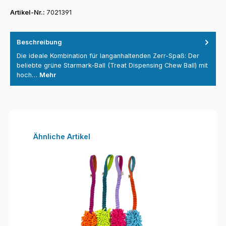
Artikel-Nr.:
7021391
Beschreibung
Die ideale Kombination für langanhaltenden Zerr-Spaß: Der
beliebte grüne Starmark-Ball (Treat Dispensing Chew Ball) mit
hoch…
Mehr
Produktgalerie überspringen
Ähnliche Artikel