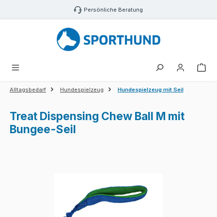
Zum Hauptinhalt springen
Persönliche Beratung
War
Alltagsbedarf
Hundespielzeug
Hundespielzeug mit Seil
Treat Dispensing Chew Ball M mit
Bungee-Seil
Bildergalerie überspringen