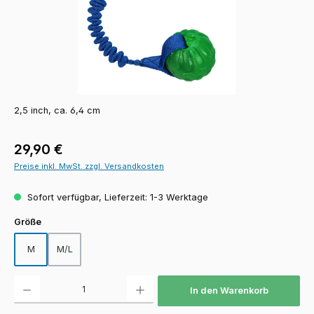
2,5 inch, ca. 6,4 cm
Regulärer Preis:
29,90 €
Preise inkl. MwSt. zzgl. Versandkosten
Sofort verfügbar, Lieferzeit: 1-3 Werktage
auswählen
Größe
M
M/L
Produkt Anzahl: Gib den gewünschten Wert ein oder benutze die Schaltfläch
In den Warenkorb