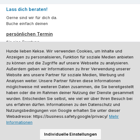
Lass dich beraten!
Gerne sind wir für dich da.
Buche einfach deinen
persönlichen Termin
für eine Beratung.
Hunde lieben Kekse. Wir verwenden Cookies, um Inhalte und
Oder über unser
Kontaktformular
.
Anzeigen zu personalisieren, Funktion für soziale Medien anbieten
zu können und die Zugriffe auf unsere Webseite zu analysieren.
Vertrag widerrufen
Außerdem geben wir Informationen zu Ihrer Verwendung unserer
Website ans unsere Partner für soziale Medien, Werbung und
Analysen weiter. Unsere Partner führen diese Informationen
möglichweise mit weiteren Daten zusammen, die Sie bereitgestellt
Kundenservice
haben oder die im Rahmen deiner Nutzung der Dienste gesammelt
Informationen
wurden. Entscheiden Sie selbst, wie viel wir über Ihren Besuch bei
uns erfahren dürfen. Informationen zu den Datenschutz und
Social Media und Kontakt
Nutzungsbedingungen von Google erhalten Sie unter dieser
Webadresse: https://business.safety.google/privacy/
Mehr
Informationen
Versandinformationen
Zahlungsarten
Vereinsrabatt
Kontakt
Batterieentsorgung
Warenrücksendung
Sporthund Katalog
Individuelle Einstellungen