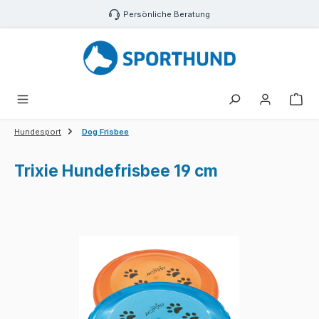
Zum Hauptinhalt springen
Persönliche Beratung
War
Hundesport
Dog Frisbee
Trixie Hundefrisbee 19 cm
Bildergalerie überspringen