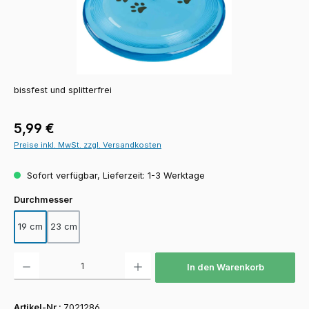
bissfest und splitterfrei
Regulärer Preis:
5,99 €
Preise inkl. MwSt. zzgl. Versandkosten
Sofort verfügbar, Lieferzeit: 1-3 Werktage
auswählen
Durchmesser
19 cm
23 cm
Produkt Anzahl: Gib den gewünschten Wert ein oder benutze die Schaltfläch
In den Warenkorb
Artikel-Nr.:
7021286