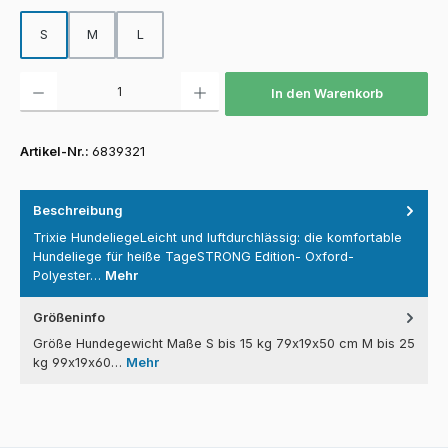
S
M
L
Produkt Anzahl: Gib den gewünschten Wert ein oder benutze die Schaltfläch
In den Warenkorb
Artikel-Nr.:
6839321
Beschreibung
Trixie HundeliegeLeicht und luftdurchlässig: die komfortable
Hundeliege für heiße TageSTRONG Edition- Oxford-
Polyester…
Mehr
Größeninfo
Größe Hundegewicht Maße S bis 15 kg 79x19x50 cm M bis 25
kg 99x19x60…
Mehr