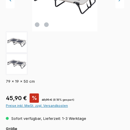
79 × 19 × 50 cm
Verkaufspreis:
45,90 €
%
Regulärer Preis:
49,99 €
(8.18% gespart)
Preise inkl. MwSt. zzgl. Versandkosten
Sofort verfügbar, Lieferzeit: 1-3 Werktage
auswählen
Größe