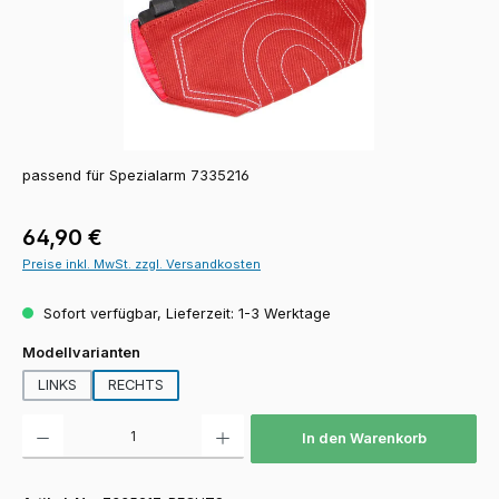
passend für Spezialarm 7335216
Regulärer Preis:
64,90 €
Preise inkl. MwSt. zzgl. Versandkosten
Sofort verfügbar, Lieferzeit: 1-3 Werktage
auswählen
Modellvarianten
LINKS
RECHTS
Produkt Anzahl: Gib den gewünschten Wert ein oder benutze die Schaltfläch
In den Warenkorb