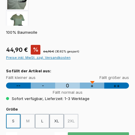
100% Baumwolle
Verkaufspreis:
44,90 €
%
Regulärer Preis:
64,90 €
(30.82% gespart)
Preise inkl. MwSt. zzgl. Versandkosten
So fällt der Artikel aus:
Fällt kleiner aus
Fällt größer aus
--
-
0
+
++
Fällt normal aus
Sofort verfügbar, Lieferzeit: 1-3 Werktage
auswählen
Größe
S
M
L
XL
2XL
(Diese Option ist zurzeit nicht verfügbar.)
(Diese Option ist zurzeit nicht verfügba
Produkt Anzahl: Gib den gewünschten Wert ein oder benutze die Schaltfläch