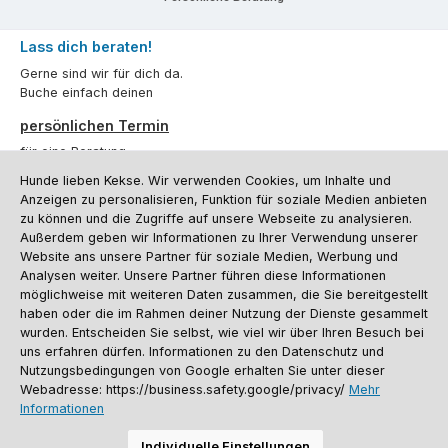
Lass dich beraten!
Gerne sind wir für dich da.
Buche einfach deinen
persönlichen Termin
für eine Beratung.
Hunde lieben Kekse. Wir verwenden Cookies, um Inhalte und
Oder über unser
Kontaktformular
.
Anzeigen zu personalisieren, Funktion für soziale Medien anbieten
zu können und die Zugriffe auf unsere Webseite zu analysieren.
Vertrag widerrufen
Außerdem geben wir Informationen zu Ihrer Verwendung unserer
Website ans unsere Partner für soziale Medien, Werbung und
Analysen weiter. Unsere Partner führen diese Informationen
möglichweise mit weiteren Daten zusammen, die Sie bereitgestellt
Kundenservice
haben oder die im Rahmen deiner Nutzung der Dienste gesammelt
Informationen
wurden. Entscheiden Sie selbst, wie viel wir über Ihren Besuch bei
uns erfahren dürfen. Informationen zu den Datenschutz und
Social Media und Kontakt
Nutzungsbedingungen von Google erhalten Sie unter dieser
Webadresse: https://business.safety.google/privacy/
Mehr
Informationen
Versandinformationen
Zahlungsarten
Vereinsrabatt
Kontakt
Batterieentsorgung
Warenrücksendung
Sporthund Katalog
Individuelle Einstellungen