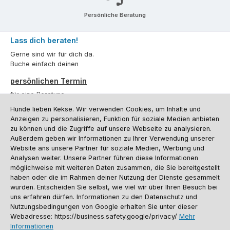
Persönliche Beratung
Lass dich beraten!
Gerne sind wir für dich da.
Buche einfach deinen
persönlichen Termin
für eine Beratung.
Hunde lieben Kekse. Wir verwenden Cookies, um Inhalte und
Oder über unser
Kontaktformular
.
Anzeigen zu personalisieren, Funktion für soziale Medien anbieten
zu können und die Zugriffe auf unsere Webseite zu analysieren.
Vertrag widerrufen
Außerdem geben wir Informationen zu Ihrer Verwendung unserer
Website ans unsere Partner für soziale Medien, Werbung und
Analysen weiter. Unsere Partner führen diese Informationen
möglichweise mit weiteren Daten zusammen, die Sie bereitgestellt
Kundenservice
haben oder die im Rahmen deiner Nutzung der Dienste gesammelt
Informationen
wurden. Entscheiden Sie selbst, wie viel wir über Ihren Besuch bei
uns erfahren dürfen. Informationen zu den Datenschutz und
Social Media und Kontakt
Nutzungsbedingungen von Google erhalten Sie unter dieser
Webadresse: https://business.safety.google/privacy/
Mehr
Informationen
Versandinformationen
Zahlungsarten
Vereinsrabatt
Kontakt