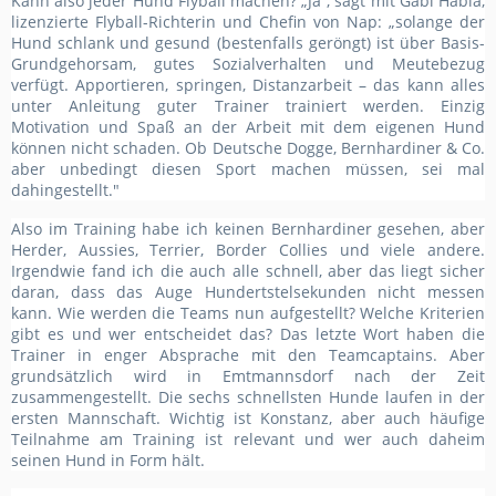
Kann also jeder Hund Flyball machen? „Ja“, sagt mit Gabi Habla,
lizenzierte Flyball-Richterin und Chefin von Nap: „solange der
Hund schlank und gesund (bestenfalls geröngt) ist über Basis-
Grundgehorsam, gutes Sozialverhalten und Meutebezug
verfügt. Apportieren, springen, Distanzarbeit – das kann alles
unter Anleitung guter Trainer trainiert werden. Einzig
Motivation und Spaß an der Arbeit mit dem eigenen Hund
können nicht schaden. Ob Deutsche Dogge, Bernhardiner & Co.
aber unbedingt diesen Sport machen müssen, sei mal
dahingestellt."
Also im Training habe ich keinen Bernhardiner gesehen, aber
Herder, Aussies, Terrier, Border Collies und viele andere.
Irgendwie fand ich die auch alle schnell, aber das liegt sicher
daran, dass das Auge Hundertstelsekunden nicht messen
kann. Wie werden die Teams nun aufgestellt? Welche Kriterien
gibt es und wer entscheidet das? Das letzte Wort haben die
Trainer in enger Absprache mit den Teamcaptains. Aber
grundsätzlich wird in Emtmannsdorf nach der Zeit
zusammengestellt. Die sechs schnellsten Hunde laufen in der
ersten Mannschaft. Wichtig ist Konstanz, aber auch häufige
Teilnahme am Training ist relevant und wer auch daheim
seinen Hund in Form hält.