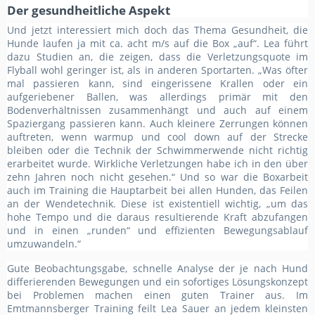
Der gesundheitliche Aspekt
Und jetzt interessiert mich doch das Thema Gesundheit, die
Hunde laufen ja mit ca. acht m/s auf die Box „auf“. Lea führt
dazu Studien an, die zeigen, dass die Verletzungsquote im
Flyball wohl geringer ist, als in anderen Sportarten. „Was öfter
mal passieren kann, sind eingerissene Krallen oder ein
aufgeriebener Ballen, was allerdings primär mit den
Bodenverhältnissen zusammenhängt und auch auf einem
Spaziergang passieren kann. Auch kleinere Zerrungen können
auftreten, wenn warmup und cool down auf der Strecke
bleiben oder die Technik der Schwimmerwende nicht richtig
erarbeitet wurde. Wirkliche Verletzungen habe ich in den über
zehn Jahren noch nicht gesehen.“ Und so war die Boxarbeit
auch im Training die Hauptarbeit bei allen Hunden, das Feilen
an der Wendetechnik. Diese ist existentiell wichtig, „um das
hohe Tempo und die daraus resultierende Kraft abzufangen
und in einen „runden“ und effizienten Bewegungsablauf
umzuwandeln.“
Gute Beobachtungsgabe, schnelle Analyse der je nach Hund
differierenden Bewegungen und ein sofortiges Lösungskonzept
bei Problemen machen einen guten Trainer aus. Im
Emtmannsberger Training feilt Lea Sauer an jedem kleinsten