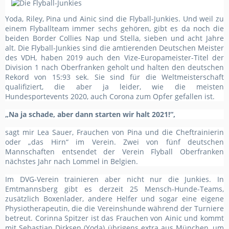
Yoda, Riley, Pina und Ainic sind die Flyball-Junkies. Und weil zu
einem Flyballteam immer sechs gehören, gibt es da noch die
beiden Border Collies Nap und Stella, sieben und acht Jahre
alt. Die Flyball-Junkies sind die amtierenden Deutschen Meister
des VDH, haben 2019 auch den Vize-Europameister-Titel der
Division 1 nach Oberfranken geholt und halten den deutschen
Rekord von 15:93 sek. Sie sind für die Weltmeisterschaft
qualifiziert, die aber ja leider, wie die meisten
Hundesportevents 2020, auch Corona zum Opfer gefallen ist.
„Na ja schade, aber dann starten wir halt 2021!“,
sagt mir Lea Sauer, Frauchen von Pina und die Cheftrainierin
oder „das Hirn“ im Verein. Zwei von fünf deutschen
Mannschaften entsendet der Verein Flyball Oberfranken
nächstes Jahr nach Lommel in Belgien.
Im DVG-Verein trainieren aber nicht nur die Junkies. In
Emtmannsberg gibt es derzeit 25 Mensch-Hunde-Teams,
zusätzlich Boxenlader, andere Helfer und sogar eine eigene
Physiotherapeutin, die die Vereinshunde während der Turniere
betreut. Corinna Spitzer ist das Frauchen von Ainic und kommt
mit Sebastian Dirksen (Yoda) übrigens extra aus München, um