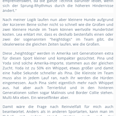
empfehlenswert, da die ganze Technik darunter leidet, wenn
sich der Sprung-Rhythmus durch die höheren Hindernisse
ändert.“
Nach meiner Logik laufen nun aber kleinere Hunde aufgrund
der kürzeren Beine sicher nicht so schnell wie die Großen und
zwei kleinere Hunde im Team können wertvolle Hundertstel
kosten. Lea erklärt mir, dass es deshalb bestenfalls einen oder
zwei der sogenannten "heightdogs" im Team gibt, die
idealerweise die gleichen Zeiten laufen, wie die Großen.
Diese „heightdogs“ werden in Amerika seit Generationen extra
für diesen Sport kleiner und kompakter gezüchtet. Pina und
Yoda sind solche Amerika-Importe, stammen aus der gleichen
Zucht. Yoda ist zu 50% ein Whippet, etwas größer und damit
eine halbe Sekunde schneller als Pina. Die Kleinste im Team
muss also in jedem Lauf ran, nach ihr werden die Hürden
eingemessen. Auch Pina sieht eigentlich mehr nach Whippet
aus, hat aber auch Terrierblut und in den hinteren
Generationen sollen sogar Malinois und Border Collie stehen.
Multi-Mix eben. Ein wieselflinker aber.
Damit wäre die Frage nach Reinvielfalt für mich auch
beantwortet. Anders als in anderen Sportarten, kann man im