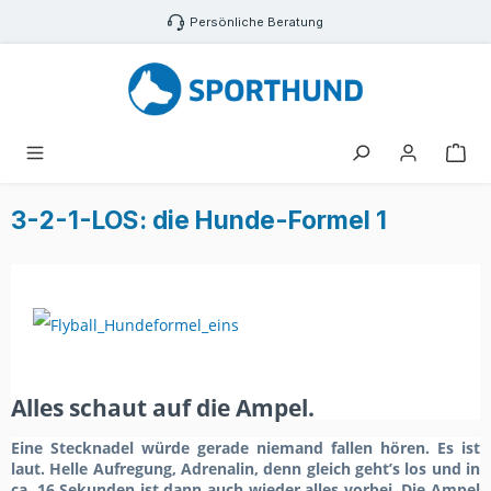
Zum Hauptinhalt springen
Persönliche Beratung
War
3-2-1-LOS: die Hunde-Formel 1
A
lles schaut auf die Ampel.
Eine Stecknadel würde gerade niemand fallen hören. Es ist
laut. Helle Aufregung, Adrenalin, denn gleich geht’s los und in
ca. 16 Sekunden ist dann auch wieder alles vorbei. Die Ampel