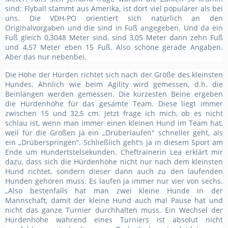
sind: Flyball stammt aus Amerika, ist dort viel populärer als bei
uns. Die VDH-PO orientiert sich natürlich an den
Originalvorgaben und die sind in Fuß angegeben. Und da ein
Fuß gleich 0,3048 Meter sind, sind 3,05 Meter dann zehn Fuß
und 4,57 Meter eben 15 Fuß. Also schöne gerade Angaben.
Aber das nur nebenbei.
Die Höhe der Hürden richtet sich nach der Größe des kleinsten
Hundes. Ähnlich wie beim Agility wird gemessen, d.h. die
Beinlängen werden gemessen. Die kürzesten Beine ergeben
die Hürdenhöhe für das gesamte Team. Diese liegt immer
zwischen 15 und 32,5 cm. Jetzt frage ich mich, ob es nicht
schlau ist, wenn man immer einen kleinen Hund im Team hat,
weil für die Großen ja ein „Drüberlaufen" schneller geht, als
ein „Drüberspringen“. Schließlich geht’s ja in diesem Sport am
Ende um Hundertstelsekunden. Cheftrainerin Lea erklärt mir
dazu, dass sich die Hürdenhöhe nicht nur nach dem kleinsten
Hund richtet, sondern dieser dann auch zu den laufenden
Hunden gehören muss. Es laufen ja immer nur vier von sechs.
„Also bestenfalls hat man zwei kleine Hunde in der
Mannschaft, damit der kleine Hund auch mal Pause hat und
nicht das ganze Turnier durchhalten muss. Ein Wechsel der
Hürdenhöhe während eines Turniers ist absolut nicht