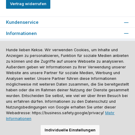
Vertrag widerrufen
Kundenservice
Informationen
Social Media und Kontakt
Hunde lieben Kekse. Wir verwenden Cookies, um Inhalte und
Anzeigen zu personalisieren, Funktion für soziale Medien anbieten
Versandinformationen
Zahlungsarten
Vereinsrabatt
Kontakt
zu können und die Zugriffe auf unsere Webseite zu analysieren.
Batterieentsorgung
Warenrücksendung
Sporthund Katalog
Außerdem geben wir Informationen zu Ihrer Verwendung unserer
Website ans unsere Partner für soziale Medien, Werbung und
Alle Preise inkl. gesetzl. Mehrwertsteuer zzgl.
Versandkosten
, wenn nicht
Analysen weiter. Unsere Partner führen diese Informationen
anders angegeben. Preise vor dem Login werden in Euro (DE) angezeigt.
Streichpreise = UVP-Preise. Abbildungen ähnlich. Änderungen
möglichweise mit weiteren Daten zusammen, die Sie bereitgestellt
vorbehalten.
haben oder die im Rahmen deiner Nutzung der Dienste gesammelt
© 2026 Sporthund - Alle Rechte vorbehalten. Theme by
ThemeWare®
wurden. Entscheiden Sie selbst, wie viel wir über Ihren Besuch bei
uns erfahren dürfen. Informationen zu den Datenschutz und
Nutzungsbedingungen von Google erhalten Sie unter dieser
Webadresse: https://business.safety.google/privacy/
Mehr
Informationen
Individuelle Einstellungen