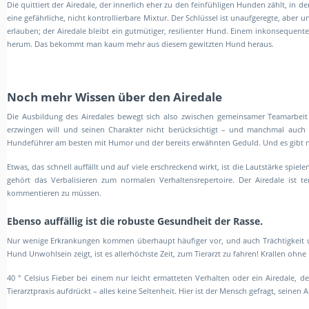
Die quittiert der Airedale, der innerlich eher zu den feinfühligen Hunden zählt, in 
eine gefährliche, nicht kontrollierbare Mixtur. Der Schlüssel ist unaufgeregte, a
erlauben; der Airedale bleibt ein gutmütiger, resilienter Hund. Einem inkonsequen
herum. Das bekommt man kaum mehr aus diesem gewitzten Hund heraus.
Noch mehr Wissen über den Airedale
Die Ausbildung des Airedales bewegt sich also zwischen gemeinsamer Teamarbe
erzwingen will und seinen Charakter nicht berücksichtigt – und manchmal auch 
Hundeführer am besten mit Humor und der bereits erwähnten Geduld. Und es gibt noc
Etwas, das schnell auffällt und auf viele erschreckend wirkt, ist die Lautstärke spi
gehört das Verbalisieren zum normalen Verhaltensrepertoire. Der Airedale ist ten
kommentieren zu müssen.
Ebenso auffällig ist die robuste Gesundheit der Rasse.
Nur wenige Erkrankungen kommen überhaupt häufiger vor, und auch Trächtigkeit 
Hund Unwohlsein zeigt, ist es allerhöchste Zeit, zum Tierarzt zu fahren! Krallen oh
40 ° Celsius Fieber bei einem nur leicht ermatteten Verhalten oder ein Airedale,
Tierarztpraxis aufdrückt – alles keine Seltenheit. Hier ist der Mensch gefragt, seinen