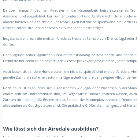
Darüber hinaus findet man Airedales in der Nasenarbeit, beispielsweise als Tr
Assistenzhund ausgebildet. Bei Turnierhundesport und Agility mischt der ein oder and
andere Rassen und er nicht die Endschnelligkeit hat wie beispielsweise ein Border C
zurecht, sofern sich ihre Menschen aktiv mit ihnen beschäftigen.
Insgesamt sieht man die meisten Airedales heute außerhalb von Dienst, Jagd oder 
dürfte.
Der aufgrund seiner jagdlichen Herkunft selbstständig entscheidende und handelnd
Lernkette bei ihrem Hund bevorzugen – etwas provokant gesagt einen „Befehlsempf
Auch lassen sich andere Hunderassen, die nicht so spätreif sind wie der Airedale, v
gezielte Zucht hin auf eine bestimmte Eigenschaft der breit angelegten Allrounderhe
Noch heute ist es so, dass. sich Eigenschaften wie Jagd- oder Wachtrieb in der Stär
enorm sein. Im Umkehrschluss sind, im Gegensatz zu manch anderen Rassen, auch 
Zuchten nicht sehr groß: Erstere sind außerhalb des Hundeplatzes ebenso freundlich
alles andere als Couchpotatoes sind. Die praktische Größe, die Intelligenz und Härte 
Wie lässt sich der Airedale ausbilden?