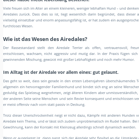
Viele freuen sich im Alter an einem kleineren, weniger lebhaften Hund – und denken
Airedales zurück. Dass dies so ist, liegt wesentlich darin begründet, dass dieser
vielseitig einsetzbar und enorm anpassungsfähig ist, er hat zudem ein ausgesproche
furchtloses Wesen.
Wie ist das Wesen
des Airedales?
Der Rassestandard stellt den Airedale Terrier als offen, vertrauensvoll, freu
entschlossen, wachsam, nicht aggressiv und mutig dar. In der Praxis fügen sich 
gewinnenden Mischung, gewürzt mit großer Lebhaftigkeit und noch mehr Humor.
Im Alltag ist der Airedale vor allem eines: gut gelaunt.
Das geht so weit, dass sein gerade in den ersten Lebensjahren überschäumendes Te
allgemein ein hervorragender Familienhund und bindet sich eng an seine Menschen. Er
geduldig das Spielzeug wegnehmen, zeigt älteren Kindern aber unmissverständlich, d
der anderen Seite seine Menschen und sein Revier konsequent und entschlossen vert
er meist offensiv nach vorn statt passiv in Deckung.
Trotz dieser Unerschrockenheit neigt er nicht dazu, Kämpfe mit anderen Hunden vom 
Airedale kein Thema, und er lässt sich zudem unproblematisch im Rudel halten. Be
Gewöhnung, kann der Kontakt mit Kleinzeug allerdings schnell dynamisch werden.
Wenn er ausgelastet ist, dann passt sich der Airedale sehr flexibel an die Umstände an