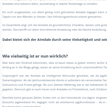
Airedales sind bekannt dafür, stundenlang in stabiler Rückenlage zu schlafen.
Ein nicht ausgelasteter, vor allem geistig nicht geforderter Airedale dagegen kan
Tapete von den Wänden zu fressen. Sein Erfindungsreichtum scheint grenzenlos.
Im Gesamtbild zeigt sich der Airedale als grundehrlicher Charakter, dessen viele gut
werden. Das betrifft vor allem eine fehlende Auslastung oder die falsche Ausbildung.
Dabei bietet sich
der Airedale durch seine Vielseitigkeit und se
Wie vielseitig ist er nun wirklich?
Man kann den Eindruck bekommen, dass es kaum etwas zu geben scheint, wofür sich 
Anfang an in die Wiege gelegt, waren an seiner Entstehung doch unterschiedliche Ter
Ursprünglich war der Airedale als intelligenter Allrounder geschätzt, der als J
Damenbegleiter. Ab der Jahrhundertwende diente er außerdem als nervenstarker San
Grenzschutz und Polizei gefragt. Bis zum Zweiten Weltkrieg war er der beliebtes
gegeben. Dennoch gibt es auch heute noch Airedales im Polizeidienst, nach Schätzu
Ebenfalls keine genauen Zahlen finden sich zu den hierzulande von Jägern eingesetz
Deutsche Jagdverband ihn dagegen nicht als anerkannte Jagdhunderasse – da er 
Bundesländern unterschiedlich.