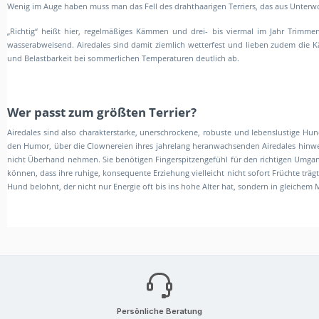
Wenig im Auge haben muss man das Fell des drahthaarigen Terriers, das aus Unterwol
„Richtig“ heißt hier, regelmäßiges Kämmen und drei- bis viermal im Jahr Trimmen.
wasserabweisend. Airedales sind damit ziemlich wetterfest und lieben zudem die 
und Belastbarkeit bei sommerlichen Temperaturen deutlich ab.
Wer passt zum größten Terrier?
Airedales sind also charakterstarke, unerschrockene, robuste und lebenslustige Hun
den Humor, über die Clownereien ihres jahrelang heranwachsenden Airedales hinweg
nicht Überhand nehmen. Sie benötigen Fingerspitzengefühl für den richtigen Umgan
können, dass ihre ruhige, konsequente Erziehung vielleicht nicht sofort Früchte träg
Hund belohnt, der nicht nur Energie oft bis ins hohe Alter hat, sondern in gleichem 
Persönliche Beratung