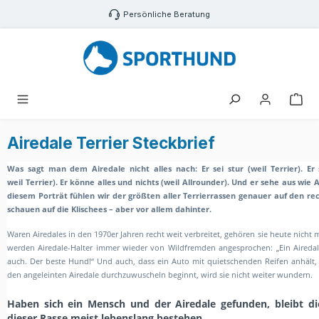
Zum Hauptinhalt springen
Persönliche Beratung
War
Airedale Terrier Steckbrief
Was sagt man dem Airedale nicht alles nach:
Er sei stur (weil Terrier). E
weil
Terrier). Er könne alles und nichts (weil Allrounder). Und er sehe aus wie A
diesem Porträt fühlen wir der größten aller Terrierrassen genauer auf den r
schauen auf die Klischees – aber vor allem dahinter.
Waren Airedales in den 1970er Jahren recht weit verbreitet, gehören sie heute nicht
werden Airedale-Halter immer wieder von Wildfremden angesprochen: „Ein Airedale
auch. Der beste Hund!“ Und auch, dass ein Auto mit quietschenden Reifen anhält,
den angeleinten Airedale durchzuwuscheln beginnt, wird sie nicht weiter wundern.
Haben sich ein Mensch und der Airedale gefunden, bleibt d
dieser Rasse meist lebenslang bestehen.