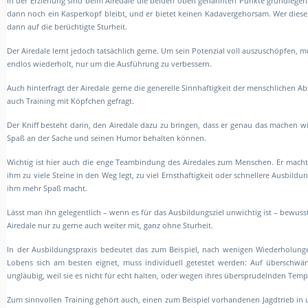
In der Erziehung sind beim Airedale die beiden oben genannten Punkte grundlegend
dann noch ein Kasperkopf bleibt, und er bietet keinen Kadavergehorsam. Wer diesen
dann auf die berüchtigte Sturheit.
Der Airedale lernt jedoch tatsächlich gerne. Um sein Potenzial voll auszuschöpfen, 
endlos wiederholt, nur um die Ausführung zu verbessern.
Auch hinterfragt der Airedale gerne die generelle Sinnhaftigkeit der menschlichen 
auch Training mit Köpfchen gefragt.
Der Kniff besteht darin, den Airedale dazu zu bringen, dass er genau das machen w
Spaß an der Sache und seinen Humor behalten können.
Wichtig ist hier auch die enge Teambindung des Airedales zum Menschen. Er macht
ihm zu viele Steine in den Weg legt, zu viel Ernsthaftigkeit oder schnellere Ausbild
ihm mehr Spaß macht.
Lässt man ihn gelegentlich – wenn es für das Ausbildungsziel unwichtig ist – bewus
Airedale nur zu gerne auch weiter mit, ganz ohne Sturheit.
In der Ausbildungspraxis bedeutet das zum Beispiel, nach wenigen Wiederholunge
Lobens sich am besten eignet, muss individuell getestet werden: Auf überschwäng
ungläubig, weil sie es nicht für echt halten, oder wegen ihres übersprudelnden Tem
Zum sinnvollen Training gehört auch, einen zum Beispiel vorhandenen Jagdtrieb in 