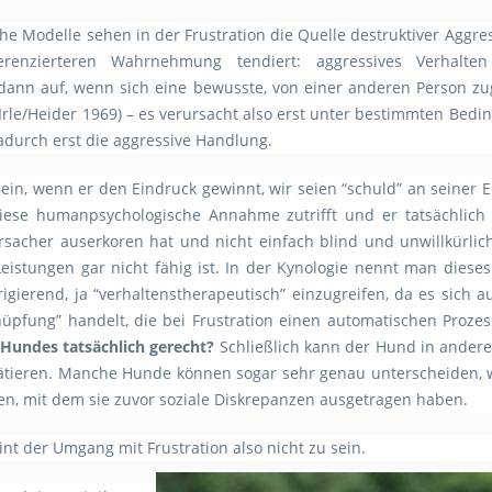
he Modelle sehen in der Frustration die Quelle destruktiver Aggre
renzierteren Wahrnehmung tendiert: aggressives Verhalten 
 dann auf, wenn sich eine bewusste, von einer anderen Person z
(Irle/Heider 1969) – es verursacht also erst unter bestimmten Bed
adurch erst die aggressive Handlung.
Bein, wenn er den Eindruck gewinnt, wir seien “schuld” an seiner
 diese humanpsychologische Annahme zutrifft und er tatsächlich
ursacher auserkoren hat und nicht einfach blind und unwillkürlic
Leistungen gar nicht fähig ist. In der Kynologie nennt man dies
igierend, ja “verhaltenstherapeutisch” einzugreifen, da es sich 
nüpfung” handelt, die bei Frustration einen automatischen Prozes
 Hundes tatsächlich gerecht?
Schließlich kann der Hund in ander
ätieren. Manche Hunde können sogar sehr genau unterscheiden, we
n, mit dem sie zuvor soziale Diskrepanzen ausgetragen haben.
int der Umgang mit Frustration also nicht zu sein.