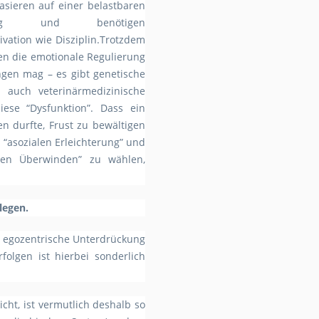
basieren auf einer belastbaren
schung und benötigen
vation wie Disziplin.Trotzdem
en die emotionale Regulierung
ingen mag – es gibt genetische
d auch veterinärmedizinische
iese “Dysfunktion”. Dass ein
en durfte, Frust zu bewältigen
 “asozialen Erleichterung” und
iven Überwinden” zu wählen,
 legen.
r egozentrische Unterdrückung
olgen ist hierbei sonderlich
cht, ist vermutlich deshalb so