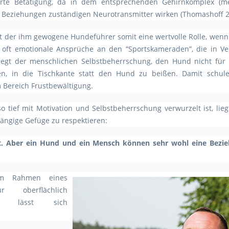
sierte Betätigung, da in dem entsprechenden Gehirnkomplex (m
e Beziehungen zuständigen Neurotransmitter wirken (Thomashoff 
der ihm gewogene Hundeführer somit eine wertvolle Rolle, wenn 
oft emotionale Ansprüche an den “Sportskameraden”, die in V
egt der menschlichen Selbstbeherrschung, den Hund nicht für F
en, in die Tischkante statt den Hund zu beißen. Damit schul
 Bereich Frustbewältigung.
o tief mit Motivation und Selbstbeherrschung verwurzelt ist, lie
hängige Gefüge zu respektieren:
t.
Aber ein Hund und ein Mensch können sehr wohl eine Bezi
im Rahmen eines
r oberflächlich
ik lässt sich