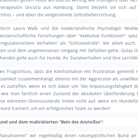
herapeutin Üncücü aus Hamburg. Damit bezieht sie sich auf kog
chtnis – und eben die vielgerühmte Selbstbeherrschung.
ftlerin Laura Walk und die niederländische Psychologin Wiebk
wissenschaftliche Forschungen über “exekutive Funktionen” spezia
tregulatorischem Verhalten” als “Schlüsselrolle”. Vor allem auc
lten und dem angemessenen Umgang mit Gefühlen gehe. Gülay Ün
hendes gelte auch für Hunde, ihr Sozialverhalten und ihre Lernfähi
n Trugschluss, dass die Konfrontation mit Frustration generell 
rksamkeit zusammenhängt, ebenso mit der Aggression als unwillk
es zutreffen, wenn es sich dabei um “die Anpassungsfähigkeit 
, wie man fachlich einen Zustand der absoluten Überforderung b
iese extremen Stresszustände treten nicht auf, wenn ein Hundef
und trainiert, um ein erfolgreiches Team zu werden!
Hund und dem malträtierten “Bein des Anstoßes”:
 “kanalisieren” wir regelmäßig einen rassespezifischen Bund an