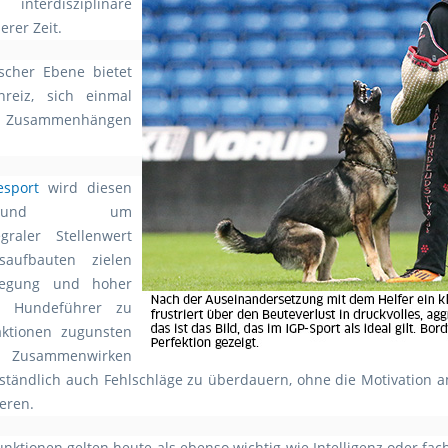
terdisziplinäre
erer Zeit.
scher Ebene bietet
nreiz, sich einmal
 Zusammenhängen
sport
wird diesen
en rund um
egraler Stellenwert
saufbauten zielen
fregung und hoher
n Hundeführer zu
aktionen zugunsten
usammenwirken
rständlich auch Fehlschläge zu überdauern, ohne die Motivation a
eren.
nktionen gelten heute als ebenso wichtig wie Intelligenz oder fac