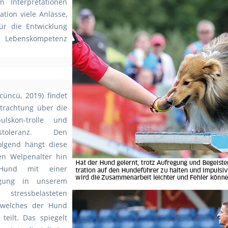
n Interpretationen
ation viele Anlässe,
ür die Entwicklung
 Lebenskompetenz
cüncü, 2019) findet
etrachtung über die
skon-trolle und
nstoleranz. Den
olgend hängt diese
n Welpenalter hin
Hund mit einer
tigung in unserem
stressbelasteten
welches der Hund
eilt. Das spiegelt