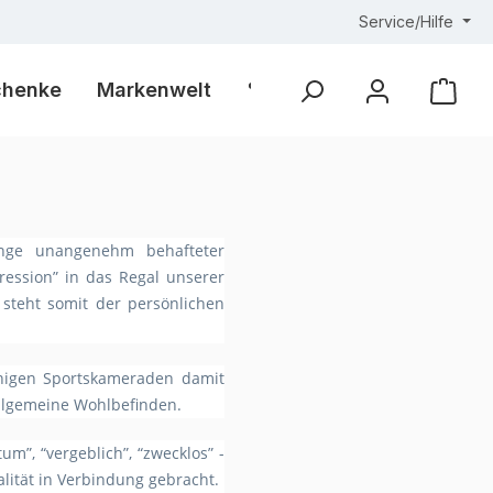
Service/Hilfe
chenke
Markenwelt
% Outlet %
Ware
Menge unangenehm behafteter
ession” in das Regal unserer
steht somit der persönlichen
inigen Sportskameraden damit
 allgemeine Wohlbefinden.
m”, “vergeblich”, “zwecklos” -
lität in Verbindung gebracht.