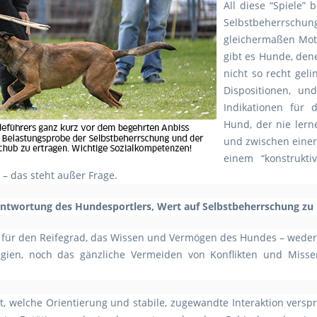
All diese “Spiele” 
Selbstbeherr
gleichermaßen Moti
gibt es Hunde, den
nicht so recht gel
Dispositionen, un
Indikationen für d
Hund, der nie lern
und zwischen einer
einem “konstrukt
g – das steht außer Frage.
rantwortung des Hundesportlers, Wert auf Selbstbeherrschung zu
s für den Reifegrad, das Wissen und Vermögen des Hundes – wede
gien, noch das gänzliche Vermeiden von Konflikten und Misserf
, welche Orientierung und stabile, zugewandte Interaktion verspri