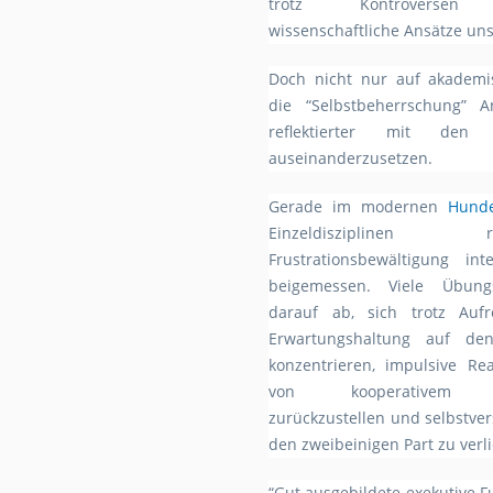
trotz Kontroversen in
wissenschaftliche Ansätze uns
Doch nicht nur auf akademi
die “Selbstbeherrschung” A
reflektierter mit den
auseinanderzusetzen.
Gerade im modernen
Hunde
Einzeldisziplin
Frustrationsbewältigung int
beigemessen. Viele Übung
darauf ab, sich trotz Au
Erwartungshaltung auf de
konzentrieren, impulsive Re
von kooperativem Z
zurückzustellen und selbstve
den zweibeinigen Part zu verli
“Gut ausgebildete exekutive Fu