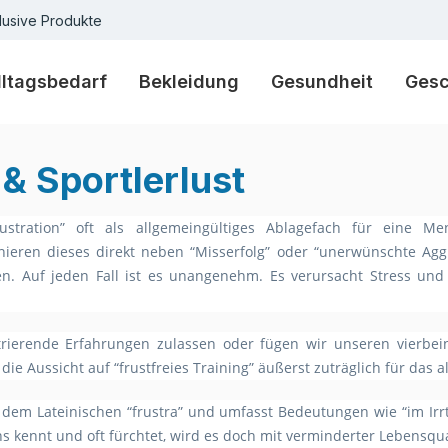
lusive Produkte
lltagsbedarf
Bekleidung
Gesundheit
Ges
& Sportlerlust
ustration” oft als allgemeingültiges Ablagefach für eine 
eren dieses direkt neben “Misserfolg” oder “unerwünschte Aggr
n. Auf jeden Fall ist es unangenehm. Es verursacht Stress und 
trierende Erfahrungen zulassen oder fügen wir unseren vierbe
 die Aussicht auf “frustfreies Training” äußerst zuträglich für das
 dem Lateinischen “frustra” und umfasst Bedeutungen wie “im Irrtu
s kennt und oft fürchtet, wird es doch mit verminderter Lebensqua