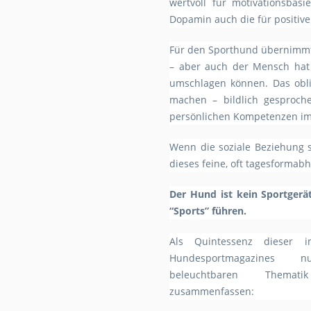
wertvoll für motivationsba
Dopamin auch die für positiv
Für den Sporthund übernimmt 
– aber auch der Mensch hat 
umschlagen können. Das obli
machen – bildlich gesproch
persönlichen Kompetenzen im
Wenn die soziale Beziehung s
dieses feine, oft tagesformab
Der Hund ist kein Sportgerä
“Sports” führen.
Als Quintessenz dieser 
Hundesportmagazines nu
beleuchtbaren Themat
zusammenfassen: