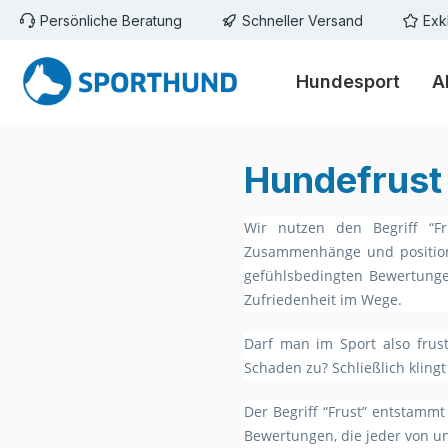
Persönliche Beratung
Schneller Versand
Exk
m Hauptinhalt springen
Zur Suche springen
Zur Hauptnavigation springen
Hundesport
A
Hundefrust 
Wir nutzen den Begriff “Fr
Zusammenhänge und positioni
gefühlsbedingten Bewertunge
Zufriedenheit im Wege.
Darf man im Sport also frus
Schaden zu? Schließlich klingt
Der Begriff “Frust” entstammt
Bewertungen, die jeder von un