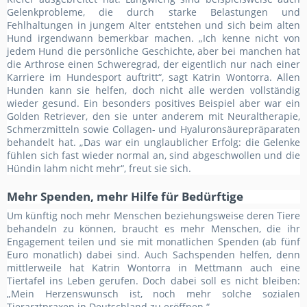
Gelenkprobleme, die durch starke Belastungen und
Fehlhaltungen in jungem Alter entstehen und sich beim alten
Hund irgendwann bemerkbar machen. „Ich kenne nicht von
jedem Hund die persönliche Geschichte, aber bei manchen hat
die Arthrose einen Schweregrad, der eigentlich nur nach einer
Karriere im Hundesport auftritt“, sagt Katrin Wontorra. Allen
Hunden kann sie helfen, doch nicht alle werden vollständig
wieder gesund. Ein besonders positives Beispiel aber war ein
Golden Retriever, den sie unter anderem mit Neuraltherapie,
Schmerzmitteln sowie Collagen- und Hyaluronsäurepräparaten
behandelt hat. „Das war ein unglaublicher Erfolg: die Gelenke
fühlen sich fast wieder normal an, sind abgeschwollen und die
Hündin lahm nicht mehr“, freut sie sich.
Mehr Spenden, mehr Hilfe für Bedürftige
Um künftig noch mehr Menschen beziehungsweise deren Tiere
behandeln zu können, braucht es mehr Menschen, die ihr
Engagement teilen und sie mit monatlichen Spenden (ab fünf
Euro monatlich) dabei sind. Auch Sachspenden helfen, denn
mittlerweile hat Katrin Wontorra in Mettmann auch eine
Tiertafel ins Leben gerufen. Doch dabei soll es nicht bleiben:
„Mein Herzenswunsch ist, noch mehr solche sozialen
Tierarztpraxen in Deutschland zu eröffnen.“