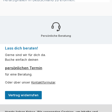
Persönliche Beratung
Lass dich beraten!
Gerne sind wir für dich da.
Buche einfach deinen
persönlichen Termin
für eine Beratung.
Oder über unser
Kontaktformular
.
Vertrag widerrufen
Kundenservice
Hunde lieben Kekse. Wir verwenden Cookies, um Inhalte und