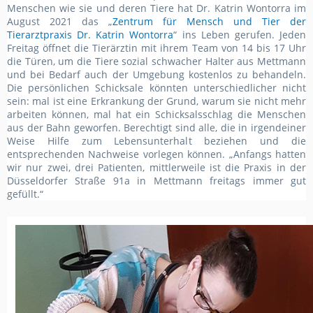
Menschen wie sie und deren Tiere hat Dr. Katrin Wontorra im
August 2021 das „
Zentrum für Mensch und Tier der
Tierarztpraxis Dr. Katrin Wontorra
“ ins Leben gerufen. Jeden
Freitag öffnet die Tierärztin mit ihrem Team von 14 bis 17 Uhr
die Türen, um die Tiere sozial schwacher Halter aus Mettmann
und bei Bedarf auch der Umgebung kostenlos zu behandeln.
Die persönlichen Schicksale könnten unterschiedlicher nicht
sein: mal ist eine Erkrankung der Grund, warum sie nicht mehr
arbeiten können, mal hat ein Schicksalsschlag die Menschen
aus der Bahn geworfen. Berechtigt sind alle, die in irgendeiner
Weise Hilfe zum Lebensunterhalt beziehen und die
entsprechenden Nachweise vorlegen können. „Anfangs hatten
wir nur zwei, drei Patienten, mittlerweile ist die Praxis in der
Düsseldorfer Straße 91a in Mettmann freitags immer gut
gefüllt.“