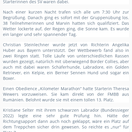
Starterinnen des SV waren dabei.
Nach einer kurzen Nacht trafen sich alle um 7:30 Uhr zur
Begrüßung. Danach ging es sofort mit der Gruppenübung los.
38 Teilnehmerinnen und Marvin hatten sich qualifiziert. Das
Wetter lockerte auf, der Regen ging, die Sonne kam. Es wurde
ein langer und sehr spannender Tag.
Christian Steinlechner wurde jetzt von Richterin Angelika
Huber aus Bayern unterstützt. Der Wettbewerb fand also in
zwei Ringen statt. Tolle Läufe von unterschiedlichen Rassen
wurden gezeigt, natürlich mit überwiegend Border Collies, aber
auch mit dabei waren Schäferhunde, Labradore, ein Golden
Retriever, ein Kelpie, ein Berner Sennen Hund und sogar ein
Boxer.
Einen Obedience „Kilometer Marathon“ hatte Starterin Theresa
Wewers vorzuweisen. Sie kam direkt von der FMBB aus
Rumänien. Belohnt wurde sie mit einem tollen 13. Platz.
Kristiane Selter mit ihrem schwarzen Labrador (Bundessieger
2022) legte eine sehr gute Prüfung hin. Hätte der
Richtungsapport dann auch noch geklappt, wäre ein Platz auf
dem Treppchen sicher drin gewesen. So reichte es „nur“ für