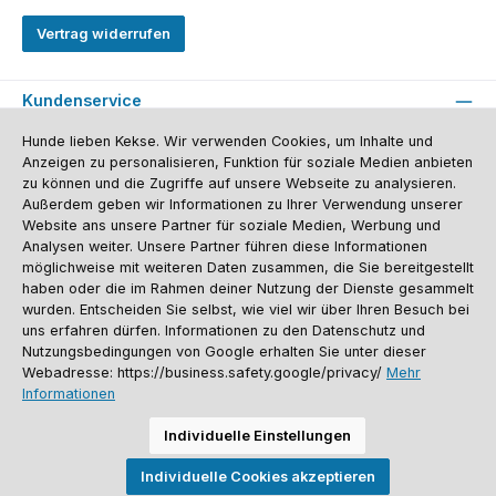
Vertrag widerrufen
Kundenservice
Informationen
Hunde lieben Kekse. Wir verwenden Cookies, um Inhalte und
Anzeigen zu personalisieren, Funktion für soziale Medien anbieten
Social Media und Kontakt
zu können und die Zugriffe auf unsere Webseite zu analysieren.
Außerdem geben wir Informationen zu Ihrer Verwendung unserer
Website ans unsere Partner für soziale Medien, Werbung und
Versandinformationen
Zahlungsarten
Vereinsrabatt
Kontakt
Analysen weiter. Unsere Partner führen diese Informationen
Batterieentsorgung
Warenrücksendung
Sporthund Katalog
möglichweise mit weiteren Daten zusammen, die Sie bereitgestellt
haben oder die im Rahmen deiner Nutzung der Dienste gesammelt
Alle Preise inkl. gesetzl. Mehrwertsteuer zzgl.
Versandkosten
, wenn nicht
anders angegeben. Preise vor dem Login werden in Euro (DE) angezeigt.
wurden. Entscheiden Sie selbst, wie viel wir über Ihren Besuch bei
Streichpreise = UVP-Preise. Abbildungen ähnlich. Änderungen
uns erfahren dürfen. Informationen zu den Datenschutz und
vorbehalten.
Nutzungsbedingungen von Google erhalten Sie unter dieser
© 2026 Sporthund - Alle Rechte vorbehalten. Theme by
ThemeWare®
Webadresse: https://business.safety.google/privacy/
Mehr
Informationen
Individuelle Einstellungen
Individuelle Cookies akzeptieren