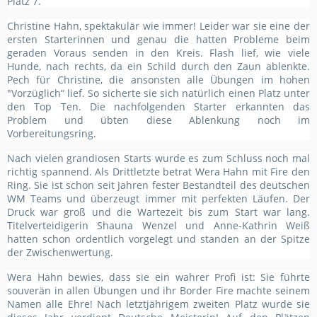
Platz 7.
Christine Hahn, spektakulär wie immer! Leider war sie eine der
ersten Starterinnen und genau die hatten Probleme beim
geraden Voraus senden in den Kreis. Flash lief, wie viele
Hunde, nach rechts, da ein Schild durch den Zaun ablenkte.
Pech für Christine, die ansonsten alle Übungen im hohen
"Vorzüglich“ lief. So sicherte sie sich natürlich einen Platz unter
den Top Ten. Die nachfolgenden Starter erkannten das
Problem und übten diese Ablenkung noch im
Vorbereitungsring.
Nach vielen grandiosen Starts wurde es zum Schluss noch mal
richtig spannend. Als Drittletzte betrat Wera Hahn mit Fire den
Ring. Sie ist schon seit Jahren fester Bestandteil des deutschen
WM Teams und überzeugt immer mit perfekten Läufen. Der
Druck war groß und die Wartezeit bis zum Start war lang.
Titelverteidigerin Shauna Wenzel und Anne-Kathrin Weiß
hatten schon ordentlich vorgelegt und standen an der Spitze
der Zwischenwertung.
Wera Hahn bewies, dass sie ein wahrer Profi ist: Sie führte
souverän in allen Übungen und ihr Border Fire machte seinem
Namen alle Ehre! Nach letztjährigem zweiten Platz wurde sie