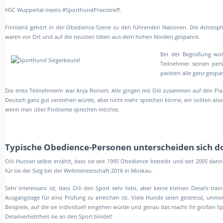
HSC Wuppertal meets #SporthundPraxistreff.
Finnland gehört in der Obedience-Szene zu den führenden Nationen. Die Atmosph
waren vor Ort und auf die neusten Ideen aus dem hohen Norden gespannt.
Bei der Begrüßung woll
Teilnehmer seinen pers
packten alle ganz gespan
Die erste Teilnehmerin war Anja Reiners. Alle gingen mit Oili zusammen auf den Pla
Deutsch ganz gut verstehen würde, aber nicht mehr sprechen könne, wir sollten also n
wenn man über Probleme sprechen möchte.
Typische Obedience-Personen unterscheiden sich d
Oili Huotari selbst erzählt, dass sie seit 1995 Obedience betreibt und seit 2005 da
für sie der Sieg bei der Weltmeisterschaft 2016 in Moskau.
Sehr interessant ist, dass Oili den Sport sehr liebt, aber keine kleinen Details tr
Ausgangslage für eine Prüfung zu erreichen ist. Viele Hunde seien gestresst, unmo
Beispiele, auf die sie individuell eingehen würde und genau das macht ihr großen S
Detailverliebtheit sie an den Sport bindet!