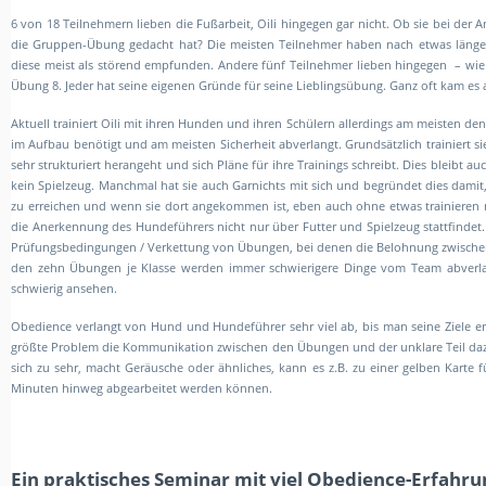
6 von 18 Teilnehmern lieben die Fußarbeit, Oili hingegen gar nicht. Ob sie bei der 
die Gruppen-Übung gedacht hat? Die meisten Teilnehmer haben nach etwas länge
diese meist als störend empfunden. Andere fünf Teilnehmer lieben hingegen – wie 
Übung 8. Jeder hat seine eigenen Gründe für seine Lieblingsübung. Ganz oft kam es 
Aktuell trainiert Oili mit ihren Hunden und ihren Schülern allerdings am meisten den
im Aufbau benötigt und am meisten Sicherheit abverlangt. Grundsätzlich trainiert 
sehr strukturiert herangeht und sich Pläne für ihre Trainings schreibt. Dies bleibt 
kein Spielzeug. Manchmal hat sie auch Garnichts mit sich und begründet dies damit, d
zu erreichen und wenn sie dort angekommen ist, eben auch ohne etwas trainieren m
die Anerkennung des Hundeführers nicht nur über Futter und Spielzeug stattfindet. 
Prüfungsbedingungen / Verkettung von Übungen, bei denen die Belohnung zwischendr
den zehn Übungen je Klasse werden immer schwierigere Dinge vom Team abverlang
schwierig ansehen.
Obedience verlangt von Hund und Hundeführer sehr viel ab, bis man seine Ziele er
größte Problem die Kommunikation zwischen den Übungen und der unklare Teil dazu
sich zu sehr, macht Geräusche oder ähnliches, kann es z.B. zu einer gelben Karte
Minuten hinweg abgearbeitet werden können.
Ein praktisches Seminar mit viel Obedience-Erfahru