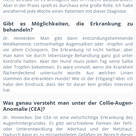
Aber in der Praxis spielt es durchaus eine große Rolle. Ich habe
annähernd jede Woche einen Patienten mit dieser Diagnose.
Gibt es Möglichkeiten, die Erkrankung zu
behandeln?
Dr. Hennecken:
Man gibt dann entzündungshemmende
Medikamente, cortisonhaltige Augensalben oder –tropfen und
vor allem Ciclosporin. Die Erkrankung ist nicht heilbar, aber
man kann sie durch lebenslange Behandlung ganz gut unter
Kontrolle halten. Aber der Hund muss jeden Tag seine Salbe
oder Tropfen bekommen. Es wäre sinnvoll, wenn die Krankheit
flächendeckend untersucht würde. Aus welchen Linien
stammen die erkrankten Hunde? Wie ist der Erbgang? Aber ich
habe den Eindruck, dass der SV daran kein großes Interesse
hat.
Was genau versteht man unter der Collie-Augen-
Anomalie (CEA)?
Dr. Hennecke
n:
Die CEA ist eine vielschichtige Erkrankung des
Augenhintergrundes. Es gibt verschiedene Formen der Fehl-
oder Unterentwicklung der Aderhaut und der Netzhaut.
Dadurch kann es zu missgebildeten Gefäßen im Bereich dieser