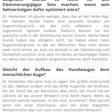
Dämmerungsjäger Sinn machen, wenn sein
Sehvermögen dafür optimiert wäre?
Dr. Hennecken:
Ich glaube weniger, dass das an der Farbe liegt.
Die meisten Hunde haben eine spezielle Struktur am
Augenhintergrund, die das Licht reflektiert – das
sogenannte
Tapetum lucidum
. Dadurch können sie das
spärliche Licht in der Dämmerung besser nutzen. Merle-Faktor
Hunde haben das übrigens nicht. Sie haben einen roten
Augenhintergrund, so wie wir Menschen. Man sieht denen
zwar nicht immer an, dass sie deshalb in der Dämmerung und
Dunkelheit unsicher sind, aber ich denke, als Nachtjäger hätten
sie, wenn man das objektiv vergleichen könnte, doch Nachteile.
Gleicht der Aufbau des Hundeauges dem
menschlichen Auge?
Dr. Hennecken:
Das kann man so sagen. Der größte Unterschied
ist das
Tapetum lucidum
und das dritte Augenlid, die Nickhaut,
die der Hund hat, wir Menschen aber nicht. Der Hund hat am
Lidrand, da wo unsere Wimpern sind, keine Haare. Wenn da
dennoch welche wachsen, ist das eine „Krankheit“. Man spricht
dann von einer Distichiasis, also von einer doppelten
Wimpernreihe oder von nach innen wachsenden Wimpern.