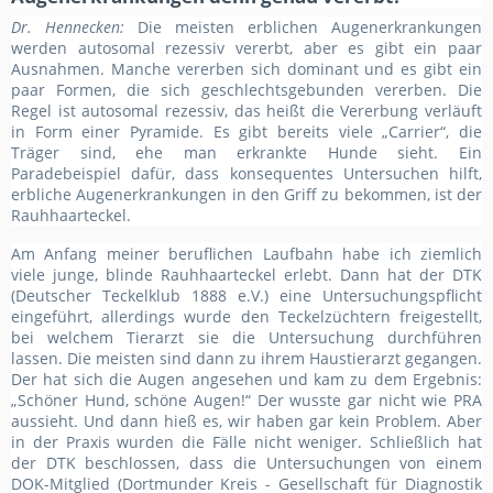
Dr. Hennecken:
Die meisten erblichen Augenerkrankungen
werden autosomal rezessiv vererbt, aber es gibt ein paar
Ausnahmen. Manche vererben sich dominant und es gibt ein
paar Formen, die sich geschlechtsgebunden vererben. Die
Regel ist autosomal rezessiv, das heißt die Vererbung verläuft
in Form einer Pyramide. Es gibt bereits viele „Carrier“, die
Träger sind, ehe man erkrankte Hunde sieht. Ein
Paradebeispiel dafür, dass konsequentes Untersuchen hilft,
erbliche Augenerkrankungen in den Griff zu bekommen, ist der
Rauhhaarteckel.
Am Anfang meiner beruflichen Laufbahn habe ich ziemlich
viele junge, blinde Rauhhaarteckel erlebt. Dann hat der DTK
(Deutscher Teckelklub 1888 e.V.) eine Untersuchungspflicht
eingeführt, allerdings wurde den Teckelzüchtern freigestellt,
bei welchem Tierarzt sie die Untersuchung durchführen
lassen. Die meisten sind dann zu ihrem Haustierarzt gegangen.
Der hat sich die Augen angesehen und kam zu dem Ergebnis:
„Schöner Hund, schöne Augen!“ Der wusste gar nicht wie PRA
aussieht. Und dann hieß es, wir haben gar kein Problem. Aber
in der Praxis wurden die Fälle nicht weniger. Schließlich hat
der DTK beschlossen, dass die Untersuchungen von einem
DOK-Mitglied (Dortmunder Kreis - Gesellschaft für Diagnostik