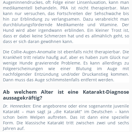
Augeninnendruckes, oft Folge einer Linsenluxation, kann man
medikamentell behandeln. PRA ist nicht therapierbar. Man
kann nur versuchen, das Fortschreiten der Sehschwäche bis
hin zur Erblindung zu verlangsamen. Dazu verabreicht man
durchblutungsfördernde Medikamente und Vitamine. Der
Hund wird aber irgendwann erblinden. Ein kleiner Trost ist,
dass er dabei keine Schmerzen hat und es allmählich geht, so
dass er sich daran gewöhnen kann.
Die Collie-Augen-Anomalie ist ebenfalls nicht therapierbar. Die
Krankheit tritt relativ häufig auf, aber es haben zum Glück nur
wenige Hunde gravierende Probleme. Es kann allerdings zu
Folgeerscheinungen wie einer Blutung im Auge mit
nachfolgender Entzündung und/oder Druckanstieg kommen.
Dann muss das Auge schlimmstenfalls entfernt werden.
Ab welchem Alter ist eine Katarakt-Diagnose
aussagekräftig?
Dr. Hennecken:
Eine angeborene oder eine sogenannte juvenile
Katarakt – man sagt ja „die Katarakt“ im Deutschen – kann
schon beim Welpen auftreten. Das ist dann eine spezielle
Form. Die klassische Katarakt tritt zwischen zwei und sechs
Jahren auf.