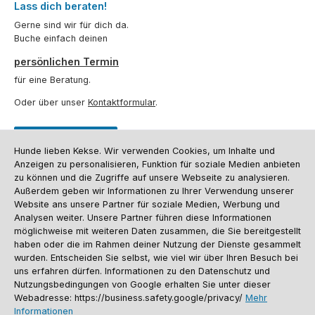
Lass dich beraten!
Gerne sind wir für dich da.
Buche einfach deinen
persönlichen Termin
für eine Beratung.
Oder über unser
Kontaktformular
.
Vertrag widerrufen
Hunde lieben Kekse. Wir verwenden Cookies, um Inhalte und
Anzeigen zu personalisieren, Funktion für soziale Medien anbieten
zu können und die Zugriffe auf unsere Webseite zu analysieren.
Kundenservice
Außerdem geben wir Informationen zu Ihrer Verwendung unserer
Website ans unsere Partner für soziale Medien, Werbung und
Informationen
Analysen weiter. Unsere Partner führen diese Informationen
möglichweise mit weiteren Daten zusammen, die Sie bereitgestellt
Social Media und Kontakt
haben oder die im Rahmen deiner Nutzung der Dienste gesammelt
wurden. Entscheiden Sie selbst, wie viel wir über Ihren Besuch bei
Versandinformationen
Zahlungsarten
Vereinsrabatt
Kontakt
uns erfahren dürfen. Informationen zu den Datenschutz und
Batterieentsorgung
Warenrücksendung
Sporthund Katalog
Nutzungsbedingungen von Google erhalten Sie unter dieser
Webadresse: https://business.safety.google/privacy/
Mehr
Alle Preise inkl. gesetzl. Mehrwertsteuer zzgl.
Versandkosten
, wenn nicht
Informationen
anders angegeben. Preise vor dem Login werden in Euro (DE) angezeigt.