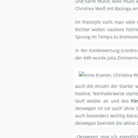
und harte Musik. Alles muss 
Christina Weiß mit Bazinga a
Im Freestyle sieht man viel
Richter wollen saubere Führ
Sprung im Tempo zu bremsen o
In der Kombiwertung (combine
der AWI wurde Julia Zimmerma
auch die Anzahl der Starter
Nadine. Normalerweise start
läuft wieder an und das
Für
deswegen ist sie auch ohne S
auch besonders wichtig klarzu
deswegen beendet die aktive D
„Deswegen mag ich eigentlich