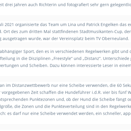
seit drei Jahren auch Richterin und fotografiert sehr gern gelegentl
li 2021 organisierte das Team um Lina und Patrick Engelken das e
 Ort des zum dritten Mal stattfindenen Stadtmusikanten-Cup, der
 ausgetragen wurde, war der Vereinsplatz beim TV Oberneuland.
abhängiger Sport, den es in verschiedenen Regelwerken gibt und 
Aufteilung in die Disziplinen „Freestyle“ und „Distanz“. Unterschiede 
ertungen und Scheiben. Dazu können interessierte Leser in einem
an im Distanzwettbewerb nur eine Scheibe verwenden, die 60 Seku
vorgegebenen Zeit schaffen die Hundeführer i.d.R. vier bis fünf W
ntsprechenden Punktezonen und, ob der Hund die Scheibe fängt od
ldgröße, die Zonen und die Punkteverteilung sind in den Regelwer
ich: es darf nur eine Scheibe verwendet werden, ein schneller, app