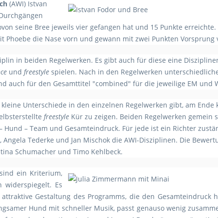
tch
(AWI) Istvan
n Durchgängen
wovon seine Bree jeweils vier gefangen hat und 15 Punkte erreicht
it Phoebe die Nase vorn und gewann mit zwei Punkten Vorsprung v
ziplin in beiden Regelwerken. Es gibt auch für diese eine Diszipli
nce
und
freestyle
spielen. Nach in den Regelwerken unterschiedlic
und auch für den Gesamttitel "combined" für die jeweilige EM und 
kleine Unterschiede in den einzelnen Regelwerken gibt, am Ende 
lbsterstellte
freestyle
Kür zu zeigen. Beiden Regelwerken gemein si
– Hund – Team und Gesamteindruck. Für jede ist ein Richter zustä
h, Angela Tederke und Jan Mischok die AWI-Disziplinen. Die Bewer
istina Schumacher und Timo Kehlbeck.
ind ein Kriterium,
 widerspiegelt. Es
 attraktive Gestaltung des Programms, die den Gesamteindruck h
langsamer Hund mit schneller Musik, passt genauso wenig zusamme