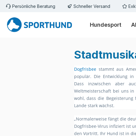
Persönliche Beratung
Schneller Versand
Exk
m Hauptinhalt springen
Zur Suche springen
Zur Hauptnavigation springen
Hundesport
A
Stadtmusik
Dogfrisbee
stammt aus Ameri
populär. Die Entwicklung in 
Dass inzwischen aber auc
Weltmeisterschaft bei uns in 
wohl, dass die Begeisterung 
Lande stark wächst.
„Normalerweise fängt die deuts
Dogfrisbee-Virus infiziert ist
den Vortritt. Ihr Hund ist in