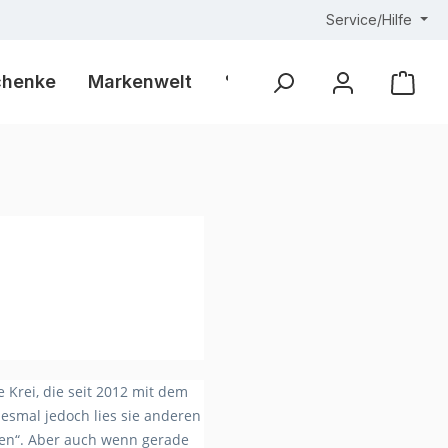
Service/Hilfe
chenke
Markenwelt
% Outlet %
Ware
 Krei, die seit 2012 mit dem
iesmal jedoch lies sie anderen
agen“. Aber auch wenn gerade