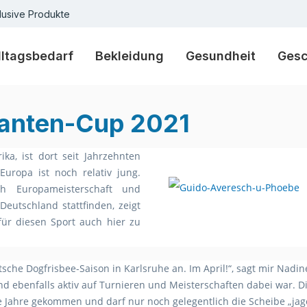
lusive Produkte
lltagsbedarf
Bekleidung
Gesundheit
Ges
anten-Cup 2021
ka, ist dort seit Jahrzehnten
Europa ist noch relativ jung.
h Europameisterschaft und
Deutschland stattfinden, zeigt
für diesen Sport auch hier zu
che Dogfrisbee-Saison in Karlsruhe an. Im April!“, sagt mir Nadine
 und ebenfalls aktiv auf Turnieren und Meisterschaften dabei war. D
 die Jahre gekommen und darf nur noch gelegentlich die Scheibe „j