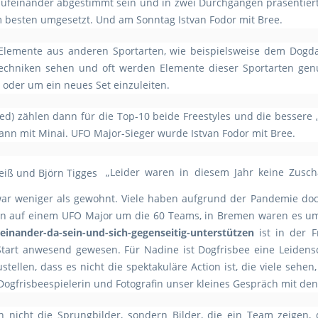
aufeinander abgestimmt sein und in zwei Durchgängen präsentie
m besten umgesetzt. Und am Sonntag Istvan Fodor mit Bree.
e Elemente aus anderen Sportarten, wie beispielsweise dem Dogd
techniken sehen und oft werden Elemente dieser Sportarten ge
der um ein neues Set einzuleiten.
d) zählen dann für die Top-10 beide Freestyles und die bessere 
nn mit Minai. UFO Major-Sieger wurde Istvan Fodor mit Bree.
„Leider waren in diesem Jahr keine Zusc
 war weniger als gewohnt. Viele haben aufgrund der Pandemie d
en auf einem UFO Major um die 60 Teams, in Bremen waren es um
einander-da-sein-und-sich-gegenseitig-unterstützen
ist in der 
tart anwesend gewesen. Für Nadine ist Dogfrisbee eine Leidens
stellen, dass es nicht die spektakuläre Action ist, die viele sehe
ogfrisbeespielerin und Fotografin unser kleines Gespräch mit de
 nicht die Sprungbilder, sondern Bilder, die ein Team zeigen,