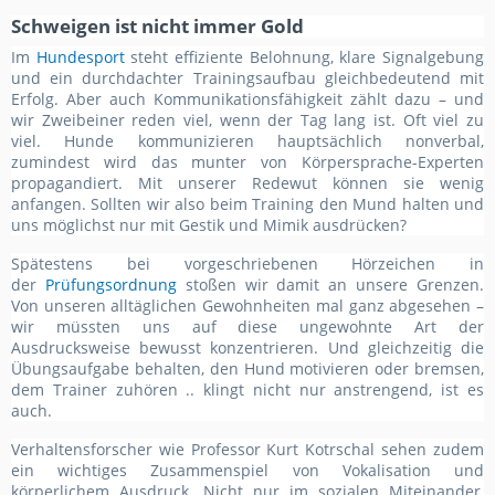
Schweigen ist nicht immer Gold
Im
Hundesport
steht effiziente Belohnung, klare Signalgebung
und ein durchdachter Trainingsaufbau gleichbedeutend mit
Erfolg. Aber auch Kommunikationsfähigkeit zählt dazu – und
wir Zweibeiner reden viel, wenn der Tag lang ist. Oft viel zu
viel. Hunde kommunizieren hauptsächlich nonverbal,
zumindest wird das munter von Körpersprache-Experten
propagandiert. Mit unserer Redewut können sie wenig
anfangen. Sollten wir also beim Training den Mund halten und
uns möglichst nur mit Gestik und Mimik ausdrücken?
Spätestens bei vorgeschriebenen Hörzeichen in
der
Prüfungsordnung
stoßen wir damit an unsere Grenzen.
Von unseren alltäglichen Gewohnheiten mal ganz abgesehen –
wir müssten uns auf diese ungewohnte Art der
Ausdrucksweise bewusst konzentrieren. Und gleichzeitig die
Übungsaufgabe behalten, den Hund motivieren oder bremsen,
dem Trainer zuhören .. klingt nicht nur anstrengend, ist es
auch.
Verhaltensforscher wie Professor Kurt Kotrschal sehen zudem
ein wichtiges Zusammenspiel von Vokalisation und
körperlichem Ausdruck. Nicht nur im sozialen Miteinander,