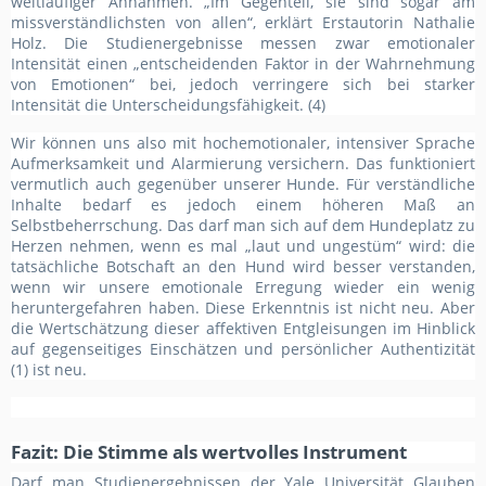
weitläufiger Annahmen. „Im Gegenteil, sie sind sogar am
missverständlichsten von allen“, erklärt Erstautorin Nathalie
Holz. Die Studienergebnisse messen zwar emotionaler
Intensität einen „entscheidenden Faktor in der Wahrnehmung
von Emotionen“ bei, jedoch verringere sich bei starker
Intensität die Unterscheidungsfähigkeit. (4)
Wir können uns also mit hochemotionaler, intensiver Sprache
Aufmerksamkeit und Alarmierung versichern. Das funktioniert
vermutlich auch gegenüber unserer Hunde. Für verständliche
Inhalte bedarf es jedoch einem höheren Maß an
Selbstbeherrschung. Das darf man sich auf dem Hundeplatz zu
Herzen nehmen, wenn es mal „laut und ungestüm“ wird: die
tatsächliche Botschaft an den Hund wird besser verstanden,
wenn wir unsere emotionale Erregung wieder ein wenig
heruntergefahren haben. Diese Erkenntnis ist nicht neu. Aber
die Wertschätzung dieser affektiven Entgleisungen im Hinblick
auf gegenseitiges Einschätzen und persönlicher Authentizität
(1) ist neu.
Fazit: Die Stimme als wertvolles Instrument
Darf man Studienergebnissen der Yale Universität Glauben