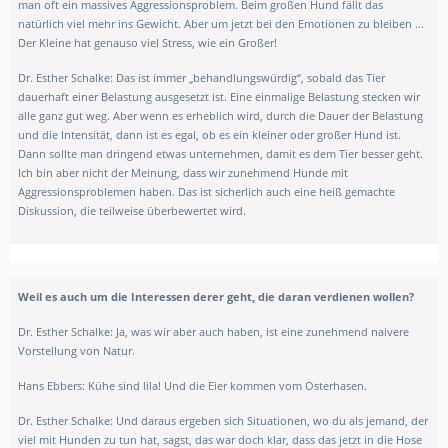
man oft ein massives Aggressionsproblem. Beim großen Hund fällt das
natürlich viel mehr ins Gewicht. Aber um jetzt bei den Emotionen zu bleiben ...
Der Kleine hat genauso viel Stress, wie ein Großer!
Dr. Esther Schalke: Das ist immer „behandlungswürdig“, sobald das Tier
dauerhaft einer Belastung ausgesetzt ist. Eine einmalige Belastung stecken wir
alle ganz gut weg. Aber wenn es erheblich wird, durch die Dauer der Belastung
und die Intensität, dann ist es egal, ob es ein kleiner oder großer Hund ist.
Dann sollte man dringend etwas unternehmen, damit es dem Tier besser geht.
Ich bin aber nicht der Meinung, dass wir zunehmend Hunde mit
Aggressionsproblemen haben. Das ist sicherlich auch eine heiß gemachte
Diskussion, die teilweise überbewertet wird.
Weil es auch um die Interessen derer geht, die daran verdienen wollen?
Dr. Esther Schalke: Ja, was wir aber auch haben, ist eine zunehmend naivere
Vorstellung von Natur.
Hans Ebbers: Kühe sind lila! Und die Eier kommen vom Osterhasen.
Dr. Esther Schalke: Und daraus ergeben sich Situationen, wo du als jemand, der
viel mit Hunden zu tun hat, sagst, das war doch klar, dass das jetzt in die Hose