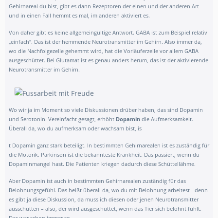
Gehirnareal du bist, gibt es dann Rezeptoren der einen und der anderen Art
und in einen Fall hemmt es mal, im anderen aktiviert es.
Von daher gibt es keine allgemeingültige Antwort. GABA ist zum Beispiel relativ
„einfach“. Das ist der hemmende Neurotransmitter im Gehirn. Also immer da,
wo die Nachfolgezelle gehemmt wird, hat die Vorläuferzelle vor allem GABA
ausgeschüttet. Bei Glutamat ist es genau anders herum, das ist der aktivierende
Neurotransmitter im Gehirn.
Wo wir ja im Moment so viele Diskussionen drüber haben, das sind Dopamin
und Serotonin. Vereinfacht gesagt, erhöht
Dopamin
die Aufmerksamkeit.
Überall da, wo du aufmerksam oder wachsam bist, is
t Dopamin ganz stark beteiligt. In bestimmten Gehirnarealen ist es zuständig für
die Motorik. Parkinson ist die bekannteste Krankheit. Das passiert, wenn du
Dopaminmangel hast. Die Patienten kriegen dadurch diese Schüttellähme.
Aber Dopamin ist auch in bestimmten Gehirnarealen zuständig für das
Belohnungsgefühl. Das heißt überall da, wo du mit Belohnung arbeitest - denn
es gibt ja diese Diskussion, da muss ich diesen oder jenen Neurotransmitter
ausschütten – also, der wird ausgeschüttet, wenn das Tier sich belohnt fühlt.
Das war schon immer so.