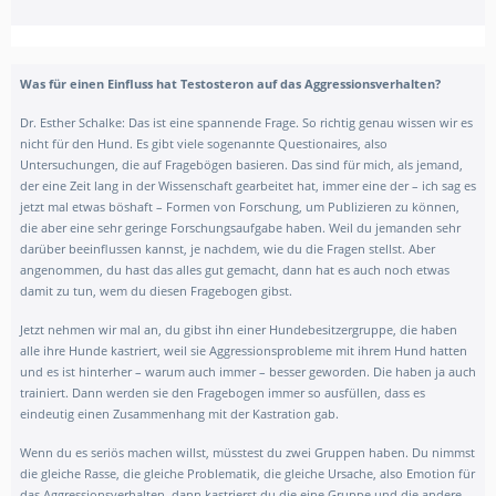
Was für einen Einfluss hat Testosteron auf das Aggressionsverhalten?
Dr. Esther Schalke:
Das ist eine spannende Frage. So richtig genau wissen wir es
nicht für den Hund. Es gibt viele sogenannte Questionaires, also
Untersuchungen, die auf Fragebögen basieren. Das sind für mich, als jemand,
der eine Zeit lang in der Wissenschaft gearbeitet hat, immer eine der – ich sag es
jetzt mal etwas böshaft – Formen von Forschung, um Publizieren zu können,
die aber eine sehr geringe Forschungsaufgabe haben. Weil du jemanden sehr
darüber beeinflussen kannst, je nachdem, wie du die Fragen stellst. Aber
angenommen, du hast das alles gut gemacht, dann hat es auch noch etwas
damit zu tun, wem du diesen Fragebogen gibst.
Jetzt nehmen wir mal an, du gibst ihn einer Hundebesitzergruppe, die haben
alle ihre Hunde kastriert, weil sie Aggressionsprobleme mit ihrem Hund hatten
und es ist hinterher – warum auch immer – besser geworden. Die haben ja auch
trainiert. Dann werden sie den Fragebogen immer so ausfüllen, dass es
eindeutig einen Zusammenhang mit der Kastration gab.
Wenn du es seriös machen willst, müsstest du zwei Gruppen haben. Du nimmst
die gleiche Rasse, die gleiche Problematik, die gleiche Ursache, also Emotion für
das Aggressionsverhalten, dann kastrierst du die eine Gruppe und die andere