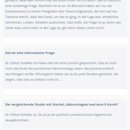
gemacht. Aber wen nimmt man als erste Prüfer mit ins Boot? Das ist natürlich
eine schwierige Frage. Rechtlich ist es so: Im Moment haben wir nur ein
Gesetzesurteil zu einem Paragrafen des Tierschutzgesetzes, der sich auf die
Tatsache beruft, dass das Gerät, um das es ging, in der Lage war, erhebliche
Schmerzen, Leiden, Schäden auszulösen. Das heißt, die Frage ist ja, wenn das
Gerät dazu nicht mehr in der Lage ist, gilt dann dieses Urteil noch?
Das ist eine interessante Frage.
Dr. Esther Schalke: Ich habe mal mit einer Juristin gesprochen. Das ist noch
nicht das Ende der juristischen Fahnenstange, wenn das jemand wirklich
durchklagen wollte. Ethologisch haben wir ja ein paar Studien gemacht, die
zeigen, dass das so einfach nicht ist ...
Die vergleichende Studie mit Stachel, Abbruchsignal und dem E-Gerät?
Dr. Esther Schalke: Ja. Da ist ja ein politisch unerwünschtes Ergebnis bei
rausgekommen.