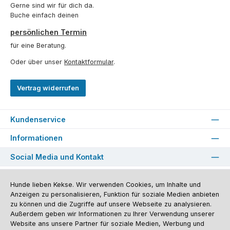
Gerne sind wir für dich da.
Buche einfach deinen
persönlichen Termin
für eine Beratung.
Oder über unser
Kontaktformular
.
Vertrag widerrufen
Kundenservice
Informationen
Social Media und Kontakt
Versandinformationen
Zahlungsarten
Vereinsrabatt
Kontakt
Hunde lieben Kekse. Wir verwenden Cookies, um Inhalte und
Batterieentsorgung
Warenrücksendung
Sporthund Katalog
Anzeigen zu personalisieren, Funktion für soziale Medien anbieten
zu können und die Zugriffe auf unsere Webseite zu analysieren.
Alle Preise inkl. gesetzl. Mehrwertsteuer zzgl.
Versandkosten
, wenn nicht
Außerdem geben wir Informationen zu Ihrer Verwendung unserer
anders angegeben. Preise vor dem Login werden in Euro (DE) angezeigt.
Website ans unsere Partner für soziale Medien, Werbung und
Streichpreise = UVP-Preise. Abbildungen ähnlich. Änderungen