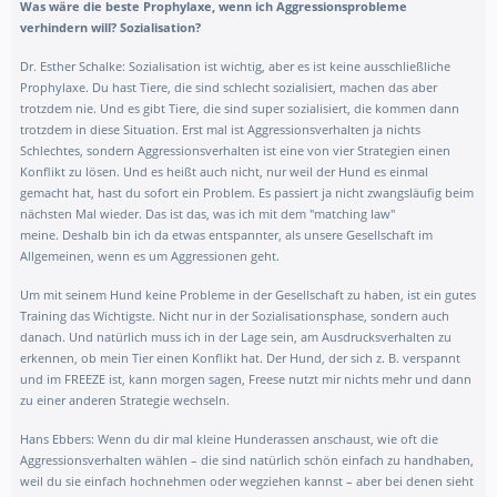
Was wäre die beste Prophylaxe, wenn ich Aggressionsprobleme
verhindern will? Sozialisation?
Dr. Esther Schalke: Sozialisation ist wichtig, aber es ist keine ausschließliche
Prophylaxe. Du hast Tiere, die sind schlecht sozialisiert, machen das aber
trotzdem nie. Und es gibt Tiere, die sind super sozialisiert, die kommen dann
trotzdem in diese Situation. Erst mal ist Aggressionsverhalten ja nichts
Schlechtes, sondern Aggressionsverhalten ist eine von vier Strategien einen
Konflikt zu lösen. Und es heißt auch nicht, nur weil der Hund es einmal
gemacht hat, hast du sofort ein Problem. Es passiert ja nicht zwangsläufig beim
nächsten Mal wieder. Das ist das, was ich mit dem "matching law"
meine. Deshalb bin ich da etwas entspannter, als unsere Gesellschaft im
Allgemeinen, wenn es um Aggressionen geht.
Um mit seinem Hund keine Probleme in der Gesellschaft zu haben, ist ein gutes
Training das Wichtigste. Nicht nur in der Sozialisationsphase, sondern auch
danach. Und natürlich muss ich in der Lage sein, am Ausdrucksverhalten zu
erkennen, ob mein Tier einen Konflikt hat. Der Hund, der sich z. B. verspannt
und im FREEZE ist, kann morgen sagen, Freese nutzt mir nichts mehr und dann
zu einer anderen Strategie wechseln.
Hans Ebbers: Wenn du dir mal kleine Hunderassen anschaust, wie oft die
Aggressionsverhalten wählen – die sind natürlich schön einfach zu handhaben,
weil du sie einfach hochnehmen oder wegziehen kannst – aber bei denen sieht