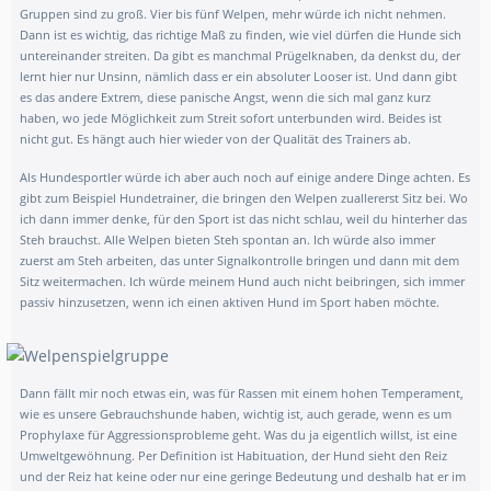
Gruppen sind zu groß. Vier bis fünf Welpen, mehr würde ich nicht nehmen.
Dann ist es wichtig, das richtige Maß zu finden, wie viel dürfen die Hunde sich
untereinander streiten. Da gibt es manchmal Prügelknaben, da denkst du, der
lernt hier nur Unsinn, nämlich dass er ein absoluter Looser ist. Und dann gibt
es das andere Extrem, diese panische Angst, wenn die sich mal ganz kurz
haben, wo jede Möglichkeit zum Streit sofort unterbunden wird. Beides ist
nicht gut. Es hängt auch hier wieder von der Qualität des Trainers ab.
Als Hundesportler würde ich aber auch noch auf einige andere Dinge achten. Es
gibt zum Beispiel Hundetrainer, die bringen den Welpen zuallererst Sitz bei. Wo
ich dann immer denke, für den Sport ist das nicht schlau, weil du hinterher das
Steh brauchst. Alle Welpen bieten Steh spontan an. Ich würde also immer
zuerst am Steh arbeiten, das unter Signalkontrolle bringen und dann mit dem
Sitz weitermachen. Ich würde meinem Hund auch nicht beibringen, sich immer
passiv hinzusetzen, wenn ich einen aktiven Hund im Sport haben möchte.
Dann fällt mir noch etwas ein, was für Rassen mit einem hohen Temperament,
wie es unsere Gebrauchshunde haben, wichtig ist, auch gerade, wenn es um
Prophylaxe für Aggressionsprobleme geht. Was du ja eigentlich willst, ist eine
Umweltgewöhnung. Per Definition ist Habituation, der Hund sieht den Reiz
und der Reiz hat keine oder nur eine geringe Bedeutung und deshalb hat er im