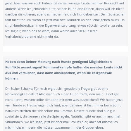
geht. Aber was wir auch haben, ist immer weniger Leute nehmen Rücksicht auf
andere. Wenn ich jemanden bitte, seinen Hund anzuleinen, dann will ich nicht
darüber diskutieren, aber das machen reichlich Hundebesitzer. Dein Schätzchen
fällt nicht tot um, wenn es jetzt mal zwei Minuten an der Leine gehen muss. Da
sind Hundebesitzer in der Eigenverantwortung, etwas rücksichtsvoller zu sein.
Ich sag dir, wenn das so wäre, dann wären auch 90% unserer
Verhaltensprobleme nicht mehr da.
Haben denn Deiner Meinung nach Hunde genügend Möglichkeiten
Konflikte auszutragen? Kommentkämpfe halten die meisten Leute nicht
aus und versuchen, dass dann abzubrechen, wenn sie es irgendwie
können.
Dr. Esther Schalke: Für mich ergibt sich gerade die Frage: gibt es eine
Notwendigkeit dafür? Also wenn ich einen Hund treffe, den mein Hund gar
nicht kennt, warum sollte der dann mit dem was ausmachen?! Wir haben jetzt
vier Hunde zu Hause, eigentlich fünf, aber der eine ist fast immer beim Sohn,
natürlich streiten die sich schon mal um was. Unsere Hunde sind alle gut
sozialisiert, die kennen alle die Spielregeln. Natürlich gibt es auch manchmal
Situationen, wo ich sage, jetzt ist aber mal Schluss hier, aber oft mische ich
mich nicht ein, denn die müssen zusammen in der Gruppe leben.