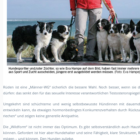
Rüden ist eine „Männer-WG“ sicherlich die bessere Wahl. Noch besser, wenn sie 
dürfen: das senkt den für das sexuelle Interesse verantwortlichen Testosteronspiege
Umgekehrt sind schüchterne und wenig selbstbewusste Hündinnen mit dauernd
entwickeln kann, da etwaiges hormonbedingtes Konkurrenzverhalten durch Rückzug
riechen“ und zeigen keine generelle Antipathie.
Die „Wildform“ ist nicht immer das Optimum. Es gibt selbstverständlich auch Haus
können. Gefordert ist hier aber Hundehalter und seine Fähigkeit, klare Struktur
mögen – und können. Den Hunden zuliebe.