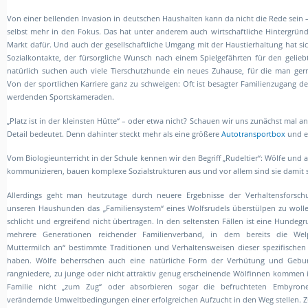
Von einer bellenden Invasion in deutschen Haushalten kann da nicht die Rede sein –
selbst mehr in den Fokus. Das hat unter anderem auch wirtschaftliche Hintergründe
Markt dafür. Und auch der gesellschaftliche Umgang mit der Haustierhaltung hat s
Sozialkontakte, der fürsorgliche Wunsch nach einem Spielgefährten für den gelie
natürlich suchen auch viele Tierschutzhunde ein neues Zuhause, für die man ge
Von der sportlichen Karriere ganz zu schweigen: Oft ist besagter Familienzugang de
werdenden Sportskameraden.
„Platz ist in der kleinsten Hütte“ – oder etwa nicht? Schauen wir uns zunächst mal
Detail bedeutet. Denn dahinter steckt mehr als eine größere
Autotransportbox
und e
Vom Biologieunterricht in der Schule kennen wir den Begriff „Rudeltier“: Wölfe und 
kommunizieren, bauen komplexe Sozialstrukturen aus und vor allem sind sie damit se
Allerdings geht man heutzutage durch neuere Ergebnisse der Verhaltensforsc
unseren Haushunden das „Familiensystem“ eines Wolfsrudels überstülpen zu wollen
schlicht und ergreifend nicht übertragen. In den seltensten Fällen ist eine Hundeg
mehrere Generationen reichender Familienverband, in dem bereits die We
Muttermilch an“ bestimmte Traditionen und Verhaltensweisen dieser spezifischen 
haben. Wölfe beherrschen auch eine natürliche Form der Verhütung und Gebur
rangniedere, zu junge oder nicht attraktiv genug erscheinende Wölfinnen kommen 
Familie nicht „zum Zug“ oder absorbieren sogar die befruchteten Embyron
verändernde Umweltbedingungen einer erfolgreichen Aufzucht in den Weg stellen.