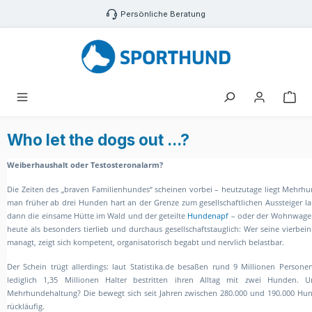
Zum Hauptinhalt springen
Persönliche Beratung
War
Who let the dogs out ...?
Weiberhaushalt oder Testosteronalarm?
Die Zeiten des „braven Familienhundes“ scheinen vorbei – heutzutage liegt Mehrh
man früher ab drei Hunden hart an der Grenze zum gesellschaftlichen Aussteiger la
dann die einsame Hütte im Wald und der geteilte
Hundenapf
– oder der Wohnwagen 
heute als besonders tierlieb und durchaus gesellschaftstauglich: Wer seine vierbein
managt, zeigt sich kompetent, organisatorisch begabt und nervlich belastbar.
Der Schein trügt allerdings: laut Statistika.de besaßen rund 9 Millionen Person
lediglich 1,35 Millionen Halter bestritten ihren Alltag mit zwei Hunden. 
Mehrhundehaltung? Die bewegt sich seit Jahren zwischen 280.000 und 190.000 Hund
rückläufig.