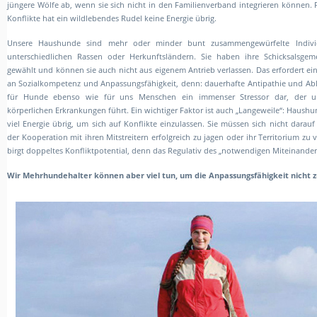
jüngere Wölfe ab, wenn sie sich nicht in den Familienverband integrieren können.
Konflikte hat ein wildlebendes Rudel keine Energie übrig.
Unsere Haushunde sind mehr oder minder bunt zusammengewürfelte Indivi
unterschiedlichen Rassen oder Herkunftsländern. Sie haben ihre Schicksalsgeme
gewählt und können sie auch nicht aus eigenem Antrieb verlassen. Das erfordert e
an Sozialkompetenz und Anpassungsfähigkeit, denn: dauerhafte Antipathie und Ab
für Hunde ebenso wie für uns Menschen ein immenser Stressor dar, der un
körperlichen Erkrankungen führt. Ein wichtiger Faktor ist auch „Langeweile“: Haush
viel Energie übrig, um sich auf Konflikte einzulassen. Sie müssen sich nicht darauf 
der Kooperation mit ihren Mitstreitern erfolgreich zu jagen oder ihr Territorium zu 
birgt doppeltes Konfliktpotential, denn das Regulativ des „notwendigen Miteinanders
Wir Mehrhundehalter können aber viel tun, um die Anpassungsfähigkeit nicht z