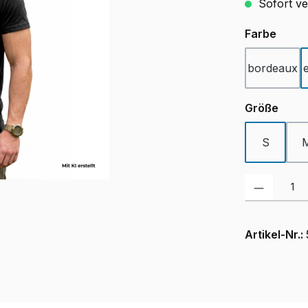
Sofort ve
ausw
Farbe
bordeaux
ausw
Größe
S
Produkt Anzah
Artikel-Nr.: