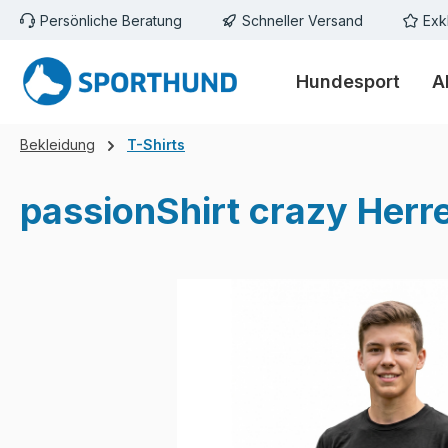
Persönliche Beratung
Schneller Versand
Exk
m Hauptinhalt springen
Zur Suche springen
Zur Hauptnavigation springen
Hundesport
A
Bekleidung
T-Shirts
passionShirt crazy Herr
Bildergalerie überspringen