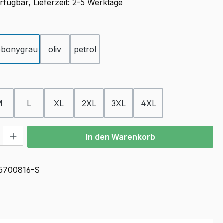
rfügbar, Lieferzeit: 2-5 Werktage
ählen
ebonygrau
oliv
petrol
ählen
M
L
XL
2XL
3XL
4XL
l: Gib den gewünschten Wert ein oder benutze die Schaltflächen u
In den Warenkorb
5700816-S