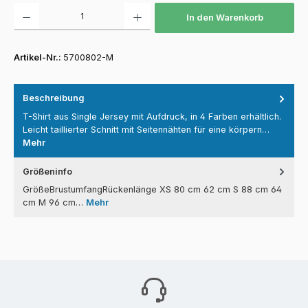
Produkt Anzahl: Gib den gewünschten Wert ein oder benutze die Schaltfläch
In den Warenkorb
Artikel-Nr.:
5700802-M
Beschreibung
T-Shirt aus Single Jersey mit Aufdruck, in 4 Farben erhältlich.
Leicht taillierter Schnitt mit Seitennähten für eine körpern…
Mehr
Größeninfo
GrößeBrustumfangRückenlänge XS 80 cm 62 cm S 88 cm 64
cm M 96 cm…
Mehr