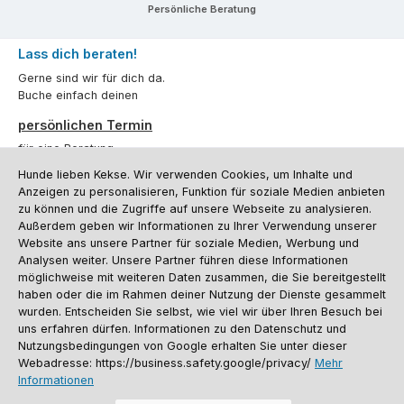
Persönliche Beratung
Lass dich beraten!
Gerne sind wir für dich da.
Buche einfach deinen
persönlichen Termin
für eine Beratung.
Hunde lieben Kekse. Wir verwenden Cookies, um Inhalte und
Oder über unser
Kontaktformular
.
Anzeigen zu personalisieren, Funktion für soziale Medien anbieten
zu können und die Zugriffe auf unsere Webseite zu analysieren.
Vertrag widerrufen
Außerdem geben wir Informationen zu Ihrer Verwendung unserer
Website ans unsere Partner für soziale Medien, Werbung und
Analysen weiter. Unsere Partner führen diese Informationen
möglichweise mit weiteren Daten zusammen, die Sie bereitgestellt
Kundenservice
haben oder die im Rahmen deiner Nutzung der Dienste gesammelt
Informationen
wurden. Entscheiden Sie selbst, wie viel wir über Ihren Besuch bei
uns erfahren dürfen. Informationen zu den Datenschutz und
Social Media und Kontakt
Nutzungsbedingungen von Google erhalten Sie unter dieser
Webadresse: https://business.safety.google/privacy/
Mehr
Informationen
Versandinformationen
Zahlungsarten
Vereinsrabatt
Kontakt
Batterieentsorgung
Warenrücksendung
Sporthund Katalog