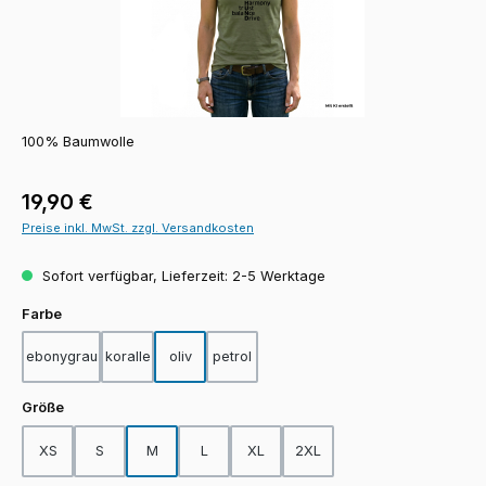
100% Baumwolle
Regulärer Preis:
19,90 €
Preise inkl. MwSt. zzgl. Versandkosten
Sofort verfügbar, Lieferzeit: 2-5 Werktage
auswählen
Farbe
ebonygrau
koralle
oliv
petrol
auswählen
Größe
XS
S
M
L
XL
2XL