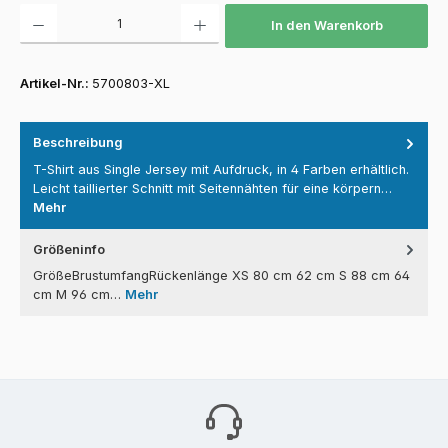
Produkt Anzahl: Gib den gewünschten Wert ein oder benutze die Schaltfläch
In den Warenkorb
Artikel-Nr.:
5700803-XL
Beschreibung
T-Shirt aus Single Jersey mit Aufdruck, in 4 Farben erhältlich.
Leicht taillierter Schnitt mit Seitennähten für eine körpern…
Mehr
Größeninfo
GrößeBrustumfangRückenlänge XS 80 cm 62 cm S 88 cm 64
cm M 96 cm…
Mehr