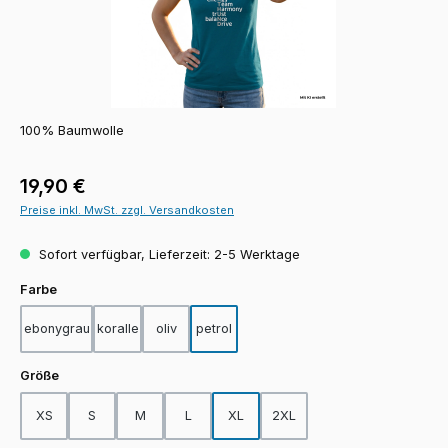
100% Baumwolle
Regulärer Preis:
19,90 €
Preise inkl. MwSt. zzgl. Versandkosten
Sofort verfügbar, Lieferzeit: 2-5 Werktage
auswählen
Farbe
ebonygrau
koralle
oliv
petrol
auswählen
Größe
XS
S
M
L
XL
2XL