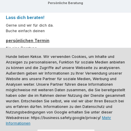
Persönliche Beratung
Lass dich beraten!
Gerne sind wir für dich da.
Buche einfach deinen
persönlichen Termin
für eine Beratung.
Hunde lieben Kekse. Wir verwenden Cookies, um Inhalte und
Oder über unser
Kontaktformular
.
Anzeigen zu personalisieren, Funktion für soziale Medien anbieten
zu können und die Zugriffe auf unsere Webseite zu analysieren.
Vertrag widerrufen
Außerdem geben wir Informationen zu Ihrer Verwendung unserer
Website ans unsere Partner für soziale Medien, Werbung und
Analysen weiter. Unsere Partner führen diese Informationen
möglichweise mit weiteren Daten zusammen, die Sie bereitgestellt
Kundenservice
haben oder die im Rahmen deiner Nutzung der Dienste gesammelt
Informationen
wurden. Entscheiden Sie selbst, wie viel wir über Ihren Besuch bei
uns erfahren dürfen. Informationen zu den Datenschutz und
Social Media und Kontakt
Nutzungsbedingungen von Google erhalten Sie unter dieser
Webadresse: https://business.safety.google/privacy/
Mehr
Informationen
Versandinformationen
Zahlungsarten
Vereinsrabatt
Kontakt
Batterieentsorgung
Warenrücksendung
Sporthund Katalog