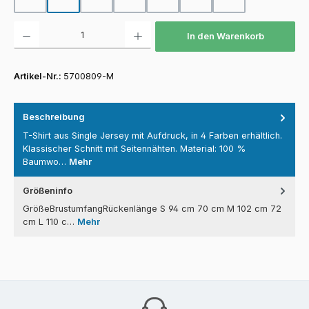
Produkt Anzahl: Gib den gewünschten Wert ein oder benutze die Schaltfläch
In den Warenkorb
Artikel-Nr.:
5700809-M
Beschreibung
T-Shirt aus Single Jersey mit Aufdruck, in 4 Farben erhältlich.
Klassischer Schnitt mit Seitennähten. Material: 100 %
Baumwo…
Mehr
Größeninfo
GrößeBrustumfangRückenlänge S 94 cm 70 cm M 102 cm 72
cm L 110 c…
Mehr