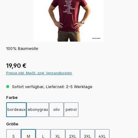
100% Baumwolle
Regulärer Preis:
19,90 €
Preise inkl. MwSt. zzgl. Versandkosten
Sofort verfügbar, Lieferzeit: 2-5 Werktage
auswählen
Farbe
bordeaux
ebonygrau
oliv
petrol
auswählen
Größe
S
M
L
XL
2XL
3XL
4XL