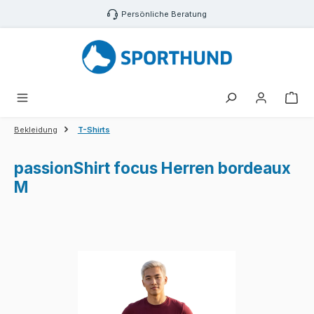
Zum Hauptinhalt springen
Persönliche Beratung
War
Bekleidung
T-Shirts
passionShirt focus Herren bordeaux
M
Bildergalerie überspringen