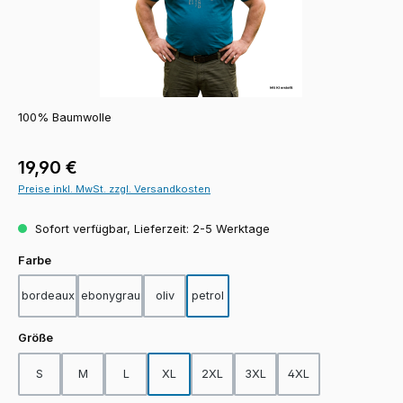
100% Baumwolle
Regulärer Preis:
19,90 €
Preise inkl. MwSt. zzgl. Versandkosten
Sofort verfügbar, Lieferzeit: 2-5 Werktage
auswählen
Farbe
bordeaux
ebonygrau
oliv
petrol
auswählen
Größe
S
M
L
XL
2XL
3XL
4XL