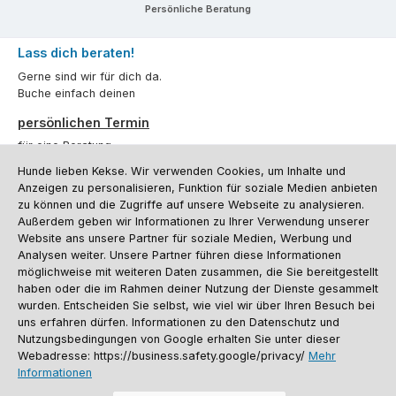
Persönliche Beratung
Lass dich beraten!
Gerne sind wir für dich da.
Buche einfach deinen
persönlichen Termin
für eine Beratung.
Hunde lieben Kekse. Wir verwenden Cookies, um Inhalte und
Oder über unser
Kontaktformular
.
Anzeigen zu personalisieren, Funktion für soziale Medien anbieten
zu können und die Zugriffe auf unsere Webseite zu analysieren.
Vertrag widerrufen
Außerdem geben wir Informationen zu Ihrer Verwendung unserer
Website ans unsere Partner für soziale Medien, Werbung und
Analysen weiter. Unsere Partner führen diese Informationen
möglichweise mit weiteren Daten zusammen, die Sie bereitgestellt
Kundenservice
haben oder die im Rahmen deiner Nutzung der Dienste gesammelt
Informationen
wurden. Entscheiden Sie selbst, wie viel wir über Ihren Besuch bei
uns erfahren dürfen. Informationen zu den Datenschutz und
Social Media und Kontakt
Nutzungsbedingungen von Google erhalten Sie unter dieser
Webadresse: https://business.safety.google/privacy/
Mehr
Informationen
Versandinformationen
Zahlungsarten
Vereinsrabatt
Kontakt
Batterieentsorgung
Warenrücksendung
Sporthund Katalog