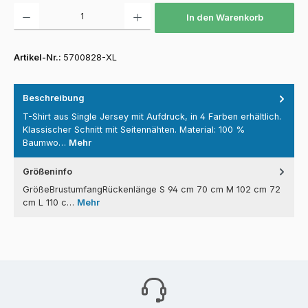
Produkt Anzahl: Gib den gewünschten Wert ein oder benutze die Schaltfläch
In den Warenkorb
Artikel-Nr.:
5700828-XL
Beschreibung
T-Shirt aus Single Jersey mit Aufdruck, in 4 Farben erhältlich.
Klassischer Schnitt mit Seitennähten. Material: 100 %
Baumwo…
Mehr
Größeninfo
GrößeBrustumfangRückenlänge S 94 cm 70 cm M 102 cm 72
cm L 110 c…
Mehr