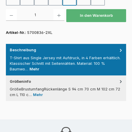
Produkt Anzahl: Gib den gewünschten Wert ein oder benutze die Schaltfläch
In den Warenkorb
Artikel-Nr.:
5700836-2XL
Beschreibung
T-Shirt aus Single Jersey mit Aufdruck, in 4 Farben erhältlich.
Klassischer Schnitt mit Seitennähten. Material: 100 %
Baumwo…
Mehr
Größeninfo
GrößeBrustumfangRückenlänge S 94 cm 70 cm M 102 cm 72
cm L 110 c…
Mehr