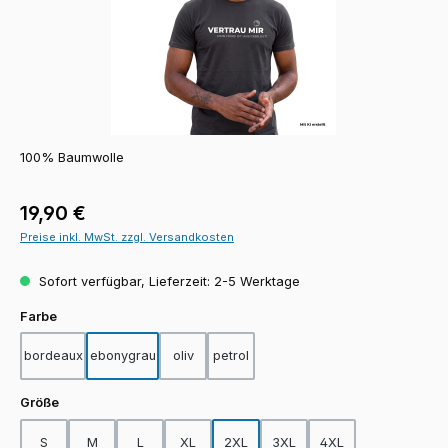
100% Baumwolle
Regulärer Preis:
19,90 €
Preise inkl. MwSt. zzgl. Versandkosten
Sofort verfügbar, Lieferzeit: 2-5 Werktage
auswählen
Farbe
bordeaux
ebonygrau
oliv
petrol
auswählen
Größe
S
M
L
XL
2XL
3XL
4XL